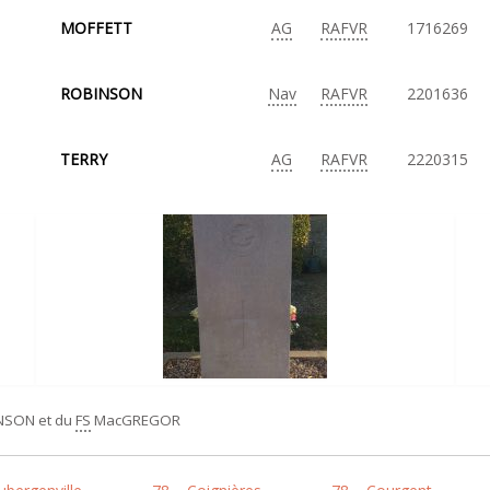
MOFFETT
AG
RAFVR
1716269
ROBINSON
Nav
RAFVR
2201636
TERRY
AG
RAFVR
2220315
NSON et du
FS
MacGREGOR