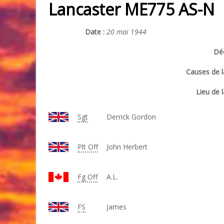
Lancaster ME775 AS-N
Date :
20 mai 1944
Déc
Causes de l
Lieu de l
Sgt
Derrick Gordon
Plt Off
John Herbert
Fg Off
A.L.
FS
James