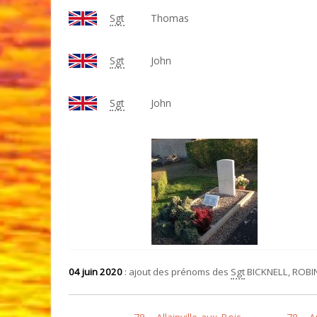
Sgt
Thomas
Sgt
John
Sgt
John
04 juin 2020
: ajout des prénoms des
Sgt
BICKNELL, ROBI