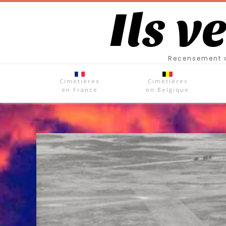
Ils v
Recensement d
Cimetières
Cimetières
en France
en Belgique