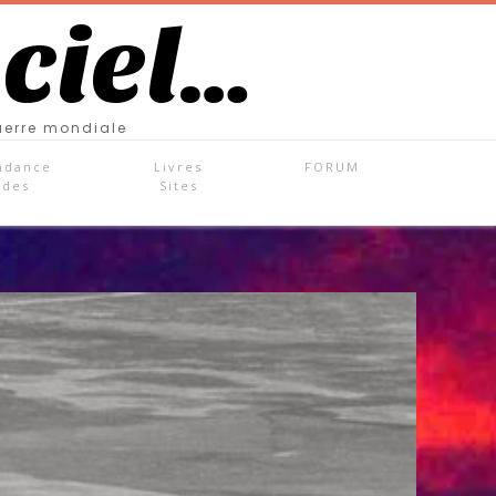
 ciel…
uerre mondiale
ndance
Livres
FORUM
ades
Sites