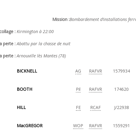
Mission :
Bombardement d’installations ferro
ollage :
Kirmington à 22:00
a perte :
Abattu par la chasse de nuit
a perte :
Arnouville lès Mantes (78)
BICKNELL
AG
RAFVR
1579934
BOOTH
Pil
RAFVR
174620
HILL
FE
RCAF
J/22938
MacGREGOR
WOP
RAFVR
1559291