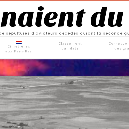
enaient du
e sépultures d'aviateurs décédés durant la seconde g
Classement
Correspo
Cimetières
par date
des gr
aux Pays-Bas