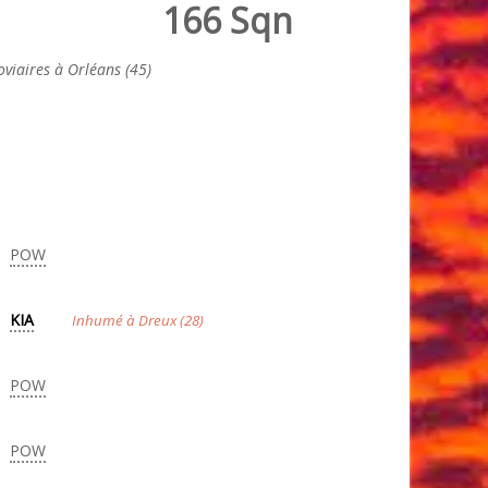
166 Sqn
viaires à Orléans (45)
POW
KIA
Inhumé à Dreux (28)
POW
POW