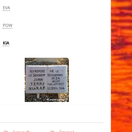
EVA
POW
KIA