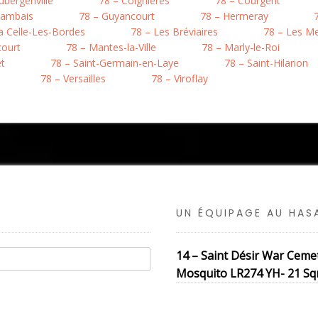
ubergenville
78 – Coignières
78 – Courgent
Gambais
78 – Guyancourt
78 – Hermeray
a Celle-Les-Bordes
78 – Les Bréviaires
78 – Les M
court
78 – Mantes-la-Ville
78 – Marly-le-Roi
êt
78 – Saint-Germain-en-Laye
78 – Saint-Hilarion
78 – Versailles
78 – Viroflay
UN ÉQUIPAGE AU HA
14 – Saint Désir War Ceme
Mosquito LR274 YH- 21 Sqn