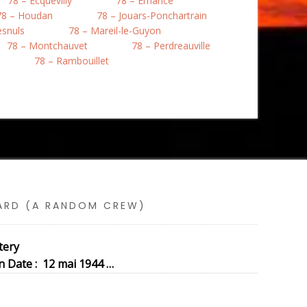
78 – Ecquevilly
78 – Émancé
78 – Houdan
78 – Jouars-Ponchartrain
esnuls
78 – Mareil-le-Guyon
78 – Montchauvet
78 – Perdreauville
78 – Rambouillet
SARD (A RANDOM CREW)
tery
 Date : 12 mai 1944 …