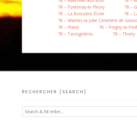
78 – Allainville-aux-Bois
78 – A
78 – Fontenay-le-Fleury
78 – 
78 – La Boissière-École
78 – L
78 – Mantes-la-Jolie Cimetière de Gassi
78 – Plaisir
78 – Poigny-la-For
78 – Tacoignières
78 – Thoiry
RECHERCHER (SEARCH)