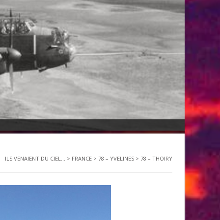
ILS VENAIENT DU CIEL...
>
FRANCE
>
78 – YVELINES
>
78 – THOIRY