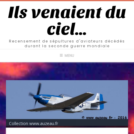
Ils venaient du
ciel…
Recensement de sépultures d'aviateurs décédés
durant la seconde guerre mondiale
MENU
Collection www.auzeau.fr