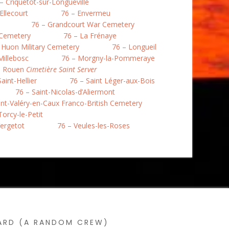
– Criquetot-sur-Longueville
Ellecourt
76 – Envermeu
76 – Grandcourt War Cemetery
 Cemetery
76 – La Frénaye
 Huon Military Cemetery
76 – Longueil
Millebosc
76 – Morgny-la-Pommeraye
– Rouen
Cimetière Saint Server
aint-Hellier
76 – Saint Léger-aux-Bois
76 – Saint-Nicolas-d’Aliermont
int-Valéry-en-Caux Franco-British Cemetery
Torcy-le-Petit
Vergetot
76 – Veules-les-Roses
SARD (A RANDOM CREW)