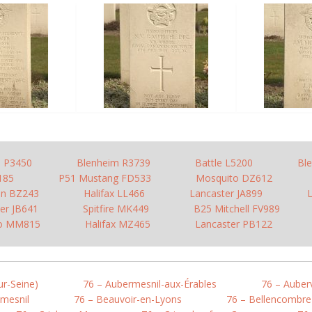
e P3450
Blenheim R3739
Battle L5200
Bl
N185
P51 Mustang FD533
Mosquito DZ612
on BZ243
Halifax LL466
Lancaster JA899
er JB641
Spitfire MK449
B25 Mitchell FV989
o MM815
Halifax MZ465
Lancaster PB122
ur-Seine)
76 – Aubermesnil-aux-Érables
76 – Auberv
mesnil
76 – Beauvoir-en-Lyons
76 – Bellencombre