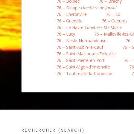
76 – Bolbec
76 – Brachy
76 – Dieppe
cimetière de Janval
76 – Envronville
76 – Eu
76 – Guerville
76 – Gueures
76 – Le Havre
Cimetière Ste Marie
76 – Lucy
76 – Malleville-les-G
76 – Nesle-Normandeuse
76 –
76 – Saint-Aubin-le-Cauf
76 – 
76 – Saint-Maclou-de-Folleville
76 – Saint-Pierre-en-Port
76 –
76 – Saint-Vigor-d’Ymonville
76
76 – Touffreville-la-Corbeline
7
RECHERCHER (SEARCH)