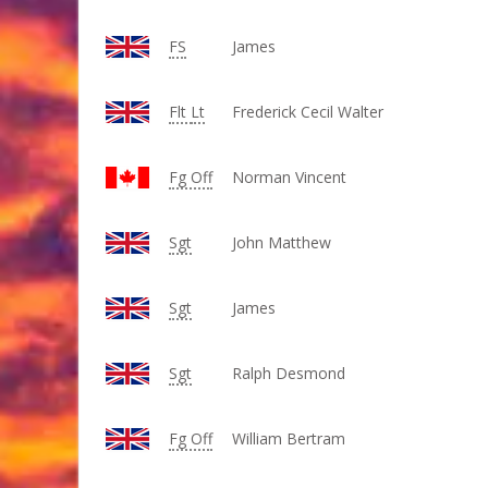
FS
James
Flt
Lt
Frederick Cecil Walter
Fg Off
Norman Vincent
Sgt
John Matthew
Sgt
James
Sgt
Ralph Desmond
Fg Off
William Bertram