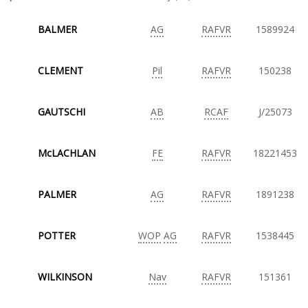
BALMER
AG
RAFVR
1589924
CLEMENT
Pil
RAFVR
150238
GAUTSCHI
AB
RCAF
J/25073
McLACHLAN
FE
RAFVR
18221453
PALMER
AG
RAFVR
1891238
POTTER
WOP
AG
RAFVR
1538445
WILKINSON
Nav
RAFVR
151361