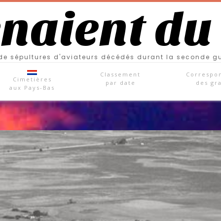
enaient du
e sépultures d'aviateurs décédés durant la seconde g
Classement
Correspo
Cimetières
par date
des gr
aux Pays-Bas