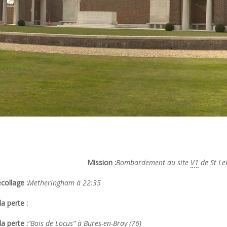
Mission :
Bombardement du site
V1
de St Leu
collage :
Metheringham à 22:35
a perte :
la perte :
“Bois de Locus” à Bures-en-Bray (76)