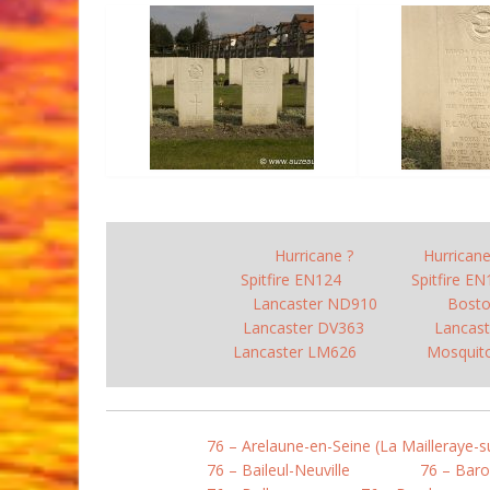
Hurricane ?
Hurrican
Spitfire EN124
Spitfire E
Lancaster ND910
Bost
Lancaster DV363
Lancast
Lancaster LM626
Mosquit
76 – Arelaune-en-Seine (La Mailleraye-s
76 – Baileul-Neuville
76 – Baro