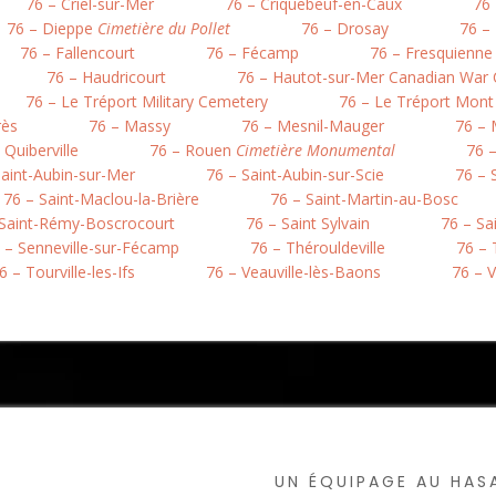
76 – Criel-sur-Mer
76 – Criquebeuf-en-Caux
76 
76 – Dieppe
Cimetière du Pollet
76 – Drosay
76 – 
76 – Fallencourt
76 – Fécamp
76 – Fresquienne
76 – Haudricourt
76 – Hautot-sur-Mer Canadian War
76 – Le Tréport Military Cemetery
76 – Le Tréport Mont
rès
76 – Massy
76 – Mesnil-Mauger
76 – 
 Quiberville
76 – Rouen
Cimetière Monumental
76 
Saint-Aubin-sur-Mer
76 – Saint-Aubin-sur-Scie
76 – S
76 – Saint-Maclou-la-Brière
76 – Saint-Martin-au-Bosc
 Saint-Rémy-Boscrocourt
76 – Saint Sylvain
76 – Sa
 – Senneville-sur-Fécamp
76 – Thérouldeville
76 – 
6 – Tourville-les-Ifs
76 – Veauville-lès-Baons
76 – 
UN ÉQUIPAGE AU HA