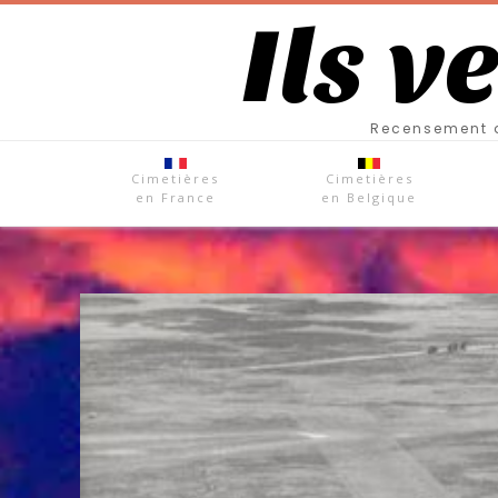
Ils v
Recensement d
Cimetières
Cimetières
en France
en Belgique