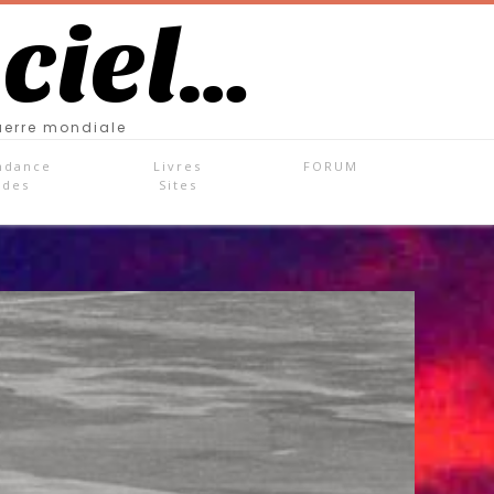
 ciel…
uerre mondiale
ndance
Livres
FORUM
ades
Sites