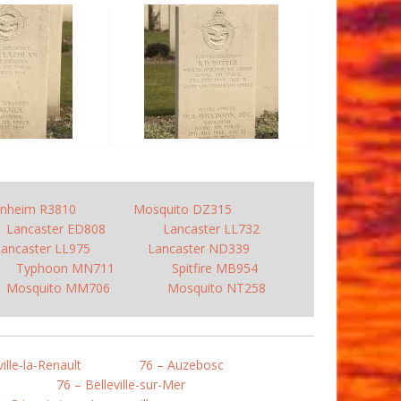
enheim R3810
Mosquito DZ315
Lancaster ED808
Lancaster LL732
Lancaster LL975
Lancaster ND339
Typhoon MN711
Spitfire MB954
Mosquito MM706
Mosquito NT258
ille-la-Renault
76 – Auzebosc
76 – Belleville-sur-Mer