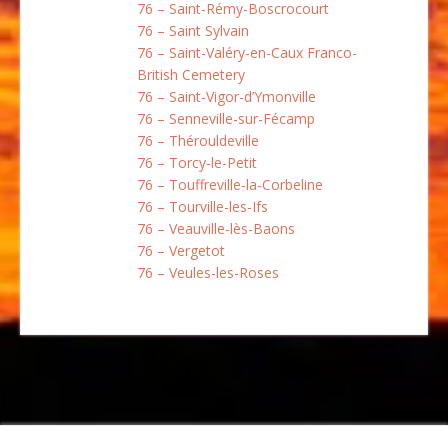
76 – Saint-Rémy-Boscrocourt
76 – Saint Sylvain
76 – Saint-Valéry-en-Caux Franco-
British Cemetery
76 – Saint-Vigor-d’Ymonville
76 – Senneville-sur-Fécamp
76 – Thérouldeville
76 – Torcy-le-Petit
76 – Touffreville-la-Corbeline
76 – Tourville-les-Ifs
76 – Veauville-lès-Baons
76 – Vergetot
76 – Veules-les-Roses