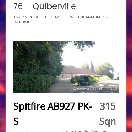
76 – Quiberville
ILS VENAIENT DU CIEL...
>
FRANCE
>
76 – SEINE-MARITIME
>
76 –
QUIBERVILLE
Spitfire AB927 PK-
315
S
Sqn
21
Protection de Blenheim