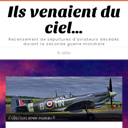
Ils venaient du
ciel…
Recensement de sépultures d'aviateurs décédés
durant la seconde guerre mondiale
MENU
Collection www.auzeau.fr