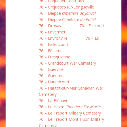
76 – Criquebeuf-en-Caux
76 – Criquetot-sur-Longueville
76 – Dieppe
cimetière de Janval
76 – Dieppe
Cimetière du Pollet
76 – Drosay
76 – Ellecourt
76 – Envermeu
76 – Envronville
76 – Eu
76 – Fallencourt
76 – Fécamp
76 – Fresquienne
76 – Grandcourt War Cemetery
76 – Guerville
76 – Gueures
76 – Haudricourt
76 – Hautot-sur-Mer Canadian War
Cemetery
76 – La Frénaye
76 – Le Havre
Cimetière Ste Marie
76 – Le Tréport Military Cemetery
76 – Le Tréport Mont Huon Military
Cemetery