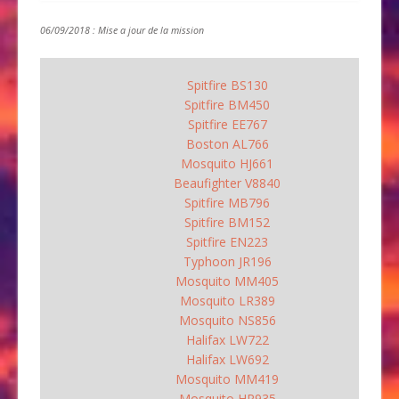
06/09/2018 : Mise a jour de la mission
Spitfire BS130
Spitfire BM450
Spitfire EE767
Boston AL766
Mosquito HJ661
Beaufighter V8840
Spitfire MB796
Spitfire BM152
Spitfire EN223
Typhoon JR196
Mosquito MM405
Mosquito LR389
Mosquito NS856
Halifax LW722
Halifax LW692
Mosquito MM419
Mosquito HP935