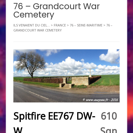
76 – Grandcourt War
Cemetery
ILS VENAIENT DU CIEL...
>
FRANCE
>
76 – SEINE-MARITIME
>
76 –
GRANDCOURT WAR CEMETERY
Spitfire EE767 DW-
610
W
Sqn