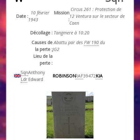
Circus 261 : Protection de
10 février
Mission
Date :
12 Ventura sur le secteur de
1943
:
Caen
Décollage :
Tangmere à 10:20
Causes de
Abattu par des
FW 190
du
la perte :
JG2
Lieu de la
perte :
Sqn
Anthony
ROBINSON
RAF
39472
KIA
Ldr
Edward