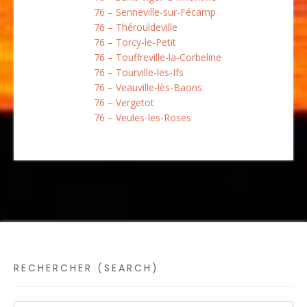
76 – Senneville-sur-Fécamp
76 – Thérouldeville
76 – Torcy-le-Petit
76 – Touffreville-la-Corbeline
76 – Tourville-les-Ifs
76 – Veauville-lès-Baons
76 – Vergetot
76 – Veules-les-Roses
RECHERCHER (SEARCH)