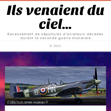
Ils venaient du
ciel…
Recensement de sépultures d'aviateurs décédés
durant la seconde guerre mondiale
MENU
Collection www.auzeau.fr