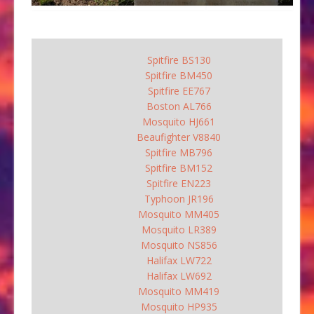
Spitfire BS130
Spitfire BM450
Spitfire EE767
Boston AL766
Mosquito HJ661
Beaufighter V8840
Spitfire MB796
Spitfire BM152
Spitfire EN223
Typhoon JR196
Mosquito MM405
Mosquito LR389
Mosquito NS856
Halifax LW722
Halifax LW692
Mosquito MM419
Mosquito HP935