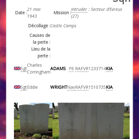
21 mai
Intruder
: Secteur d’Evreux
Date :
Mission :
1943
(27)
Décollage :
Castle Camps
Causes de
la perte :
Lieu de la
perte :
Charles
Sgt
ADAMS
Pil
RAFVR
1233714
KIA
Corringham
Sgt
Eddie
WRIGHT
Nav
RAFVR
1510735
KIA