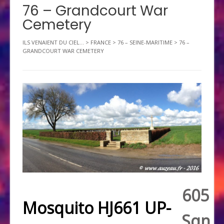
76 – Grandcourt War
Cemetery
ILS VENAIENT DU CIEL...
>
FRANCE
>
76 – SEINE-MARITIME
>
76 –
GRANDCOURT WAR CEMETERY
605
Mosquito HJ661 UP-
Sqn