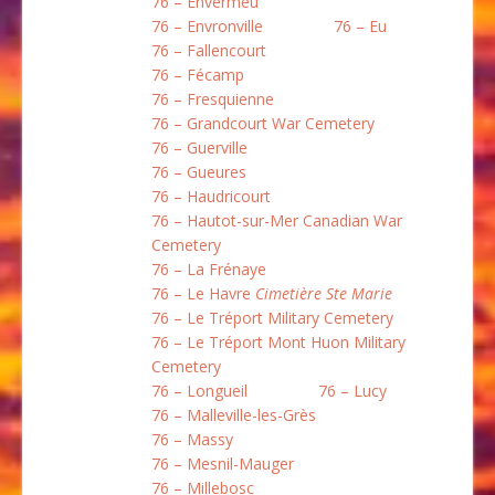
76 – Envermeu
76 – Envronville
76 – Eu
76 – Fallencourt
76 – Fécamp
76 – Fresquienne
76 – Grandcourt War Cemetery
76 – Guerville
76 – Gueures
76 – Haudricourt
76 – Hautot-sur-Mer Canadian War
Cemetery
76 – La Frénaye
76 – Le Havre
Cimetière Ste Marie
76 – Le Tréport Military Cemetery
76 – Le Tréport Mont Huon Military
Cemetery
76 – Longueil
76 – Lucy
76 – Malleville-les-Grès
76 – Massy
76 – Mesnil-Mauger
76 – Millebosc