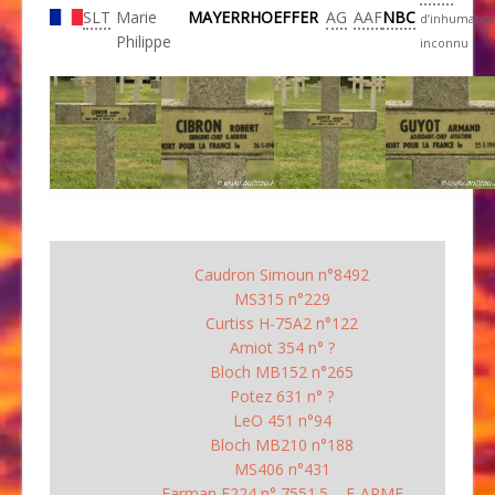
SLT
Marie
MAYERRHOEFFER
AG
AAF
NBC
d’inhumatio
Philippe
inconnu
Caudron Simoun n°8492
MS315 n°229
Curtiss H-75A2 n°122
Amiot 354 n° ?
Bloch MB152 n°265
Potez 631 n° ?
LeO 451 n°94
Bloch MB210 n°188
MS406 n°431
Farman F224 n° 7551.5 F-APME