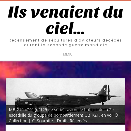
Ils venaient du
ciel…
Recensement de sépultures d'aviateurs décédés
durant la seconde guerre mondiale
MENU
MB 210 n°40 (n°129 de série), avion de bataille de la 2e
escadrille du groupe de bombardement GB I/21, en vol. ©
Collection J.-C. Soumille - Droits Réservés