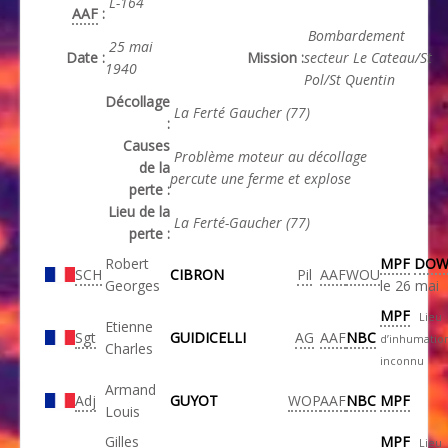
L-164
AAF
:
Bombardement
25 mai
Date :
Mission :
secteur Le Cateau/St
1940
Pol/St Quentin
Décollage
La Ferté Gaucher (77)
:
Causes
Problème moteur au décollage
de la
percute une ferme et explose
perte :
Lieu de la
La Ferté-Gaucher (77)
perte :
Robert
MPF
DO
SCH
CIBRON
Pil
AAF
WOU
Georges
le 26 mai
MPF
Lieu
Etienne
Sgt
GUIDICELLI
AG
AAF
NBC
d’inhumatio
Charles
inconnu
Armand
Adj
GUYOT
WOP
AAF
NBC
MPF
Louis
Gilles
MPF
Lieu