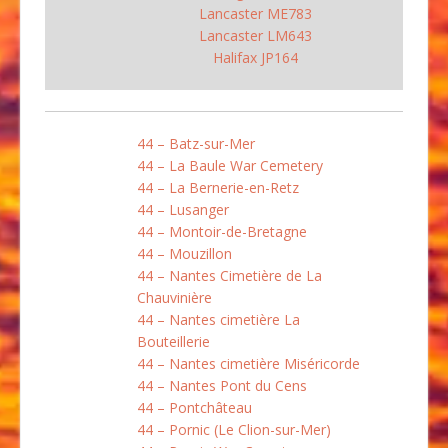
Lancaster ME783
Lancaster LM643
Halifax JP164
44 – Batz-sur-Mer
44 – La Baule War Cemetery
44 – La Bernerie-en-Retz
44 – Lusanger
44 – Montoir-de-Bretagne
44 – Mouzillon
44 – Nantes Cimetière de La
Chauvinière
44 – Nantes cimetière La
Bouteillerie
44 – Nantes cimetière Miséricorde
44 – Nantes Pont du Cens
44 – Pontchâteau
44 – Pornic (Le Clion-sur-Mer)