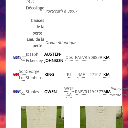
1941
Décollage
Portreath à 08:07
:
Causes
de la
perte :
Lieu de la
Océan Atlantique
perte :
Joseph
AUSTEN-
Sgt
Obs
RAFVR
908839
KIA
Eckersley
JOHNSON
Sqn
George
KING
Pil
RAF
27107
KIA
Ldr
Stephen
WOP
Runnyme
Sgt
Stanley
OWEN
RAFVR
1194377
MIA
AG
Memorial