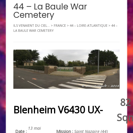
44 – La Baule War
Cemetery
ILS VENAIENT DU CIEL...
>
FRANCE
>
44 – LOIRE-ATLANTIQUE
>
44 –
LA BAULE WAR CEMETERY
82
Blenheim V6430 UX-
Sq
13 mai
Date :
Mission :
Saint Nazaire (44)