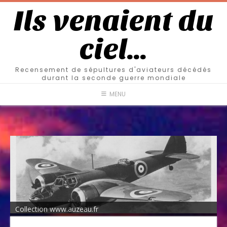
Ils venaient du
ciel…
Recensement de sépultures d'aviateurs décédés
durant la seconde guerre mondiale
MENU
Collection www.auzeau.fr