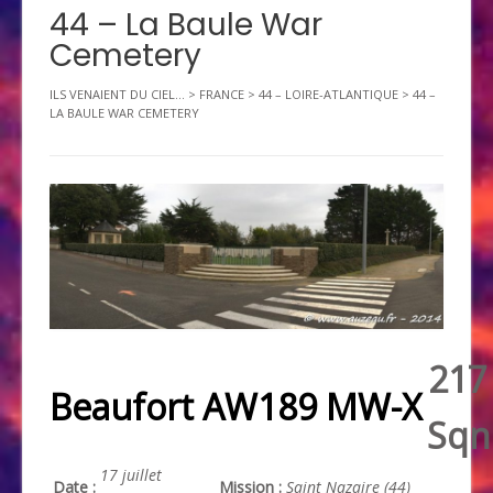
44 – La Baule War
Cemetery
ILS VENAIENT DU CIEL...
>
FRANCE
>
44 – LOIRE-ATLANTIQUE
>
44 –
LA BAULE WAR CEMETERY
217
Beaufort AW189 MW-X
Sqn
17 juillet
Date :
Mission :
Saint Nazaire (44)