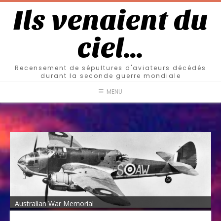
Ils venaient du
ciel…
Recensement de sépultures d'aviateurs décédés
durant la seconde guerre mondiale
MENU
Australian War Memorial