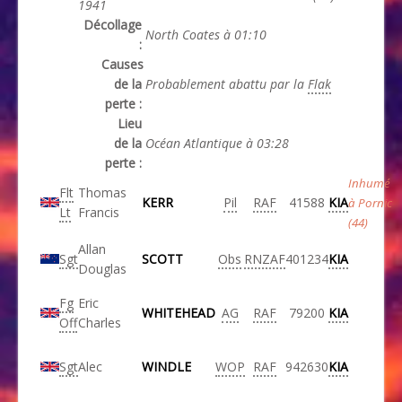
1941
Décollage
North Coates à 01:10
:
Causes
de la
Probablement abattu par la
Flak
perte :
Lieu
de la
Océan Atlantique à 03:28
perte :
Inhumé
Flt
Thomas
KERR
Pil
RAF
41588
KIA
à Pornic
Lt
Francis
(44)
Allan
Sgt
SCOTT
Obs
RNZAF
401234
KIA
Douglas
Fg
Eric
WHITEHEAD
AG
RAF
79200
KIA
Off
Charles
Sgt
Alec
WINDLE
WOP
RAF
942630
KIA