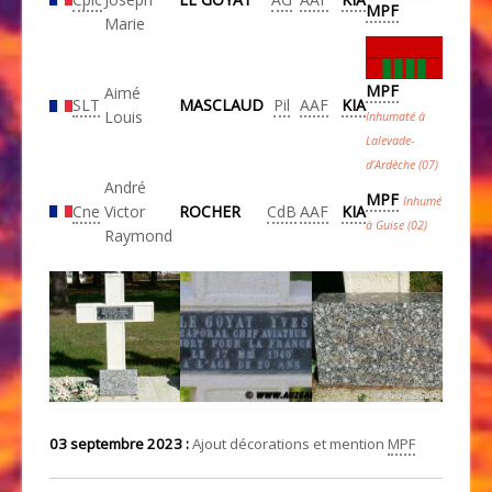
MPF
Marie
MPF
Aimé
SLT
MASCLAUD
Pil
AAF
KIA
Louis
Inhumaté à
Lalevade-
d’Ardèche (07)
André
MPF
Inhumé
Cne
Victor
ROCHER
CdB
AAF
KIA
à Guise (02)
Raymond
03 septembre 2023 :
Ajout décorations et mention
MPF