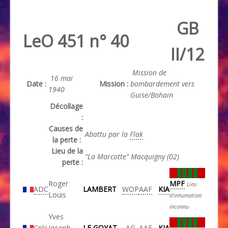
GB
LeO 451 n° 40
II/12
Mission de
16 mai
Date :
Mission :
bombardement vers
1940
Guise/Bohain
Décollage
:
Causes de
Abattu par la
Flak
la perte :
Lieu de la
“La Marcotte” Macquigny (02)
perte :
MPF
Roger
Lieu
ADC
LAMBERT
WOP
AAF
KIA
Louis
d’inhumation
inconnu
Yves
Cplc
Joseph
LE GOYAT
AG
AAF
KIA