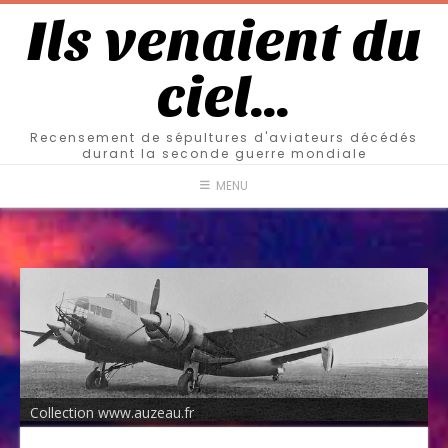
Ils venaient du
ciel…
Recensement de sépultures d'aviateurs décédés
durant la seconde guerre mondiale
MENU
Collection www.auzeau.fr