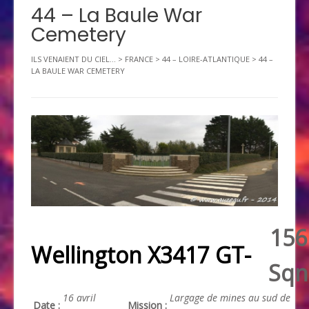
44 – La Baule War
Cemetery
ILS VENAIENT DU CIEL...
>
FRANCE
>
44 – LOIRE-ATLANTIQUE
>
44 –
LA BAULE WAR CEMETERY
156
Wellington X3417 GT-
Sqn
16 avril
Largage de mines au sud de
Date :
Mission :