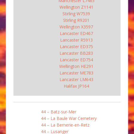
Manchester L7485
Wellington Z1141
Stirling W7539
Stirling R9201
Wellington X3597
Lancaster ED467
Lancaster R5913
Lancaster ED375
Lancaster BB283
Lancaster ED754
Wellington HE291
Lancaster ME783
Lancaster LM643
Halifax JP164
44 – Batz-sur-Mer
44 – La Baule War Cemetery
44 – La Bernerie-en-Retz
44 – Lusanger