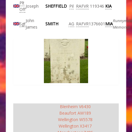
Plt
Joseph
SHEFFIELD
Pil
RAFVR
119346
KIA
Off
John
Runnymed
Sgt
SMITH
AG
RAFVR
1376601
MIA
James
Memorial
Blenheim V6430
Beaufort AW189
Wellington W5578
Wellington X3417