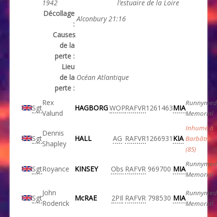
1942
l’estuaire de la Loire
Décollage
Alconbury 21:16
:
Causes
de la
perte :
Lieu
de la
Océan Atlantique
perte :
Rex
Runnymed
Sgt
HAGBORG
WOP
RAFVR
1261463
MIA
Valund
Memorial
Inhumé à
Dennis
Sgt
HALL
AG
RAFVR
1266931
KIA
Barbâtre
Shapley
(85)
Runnymed
Sgt
Royance
KINSEY
Obs
RAFVR
969700
MIA
Memorial
John
Runnymed
Sgt
McRAE
2PIl
RAFVR
798530
MIA
Roderick
Memorial