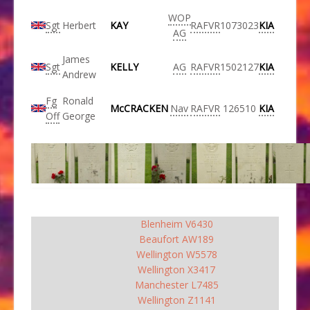
WOP
Sgt
Herbert
KAY
RAFVR
1073023
KIA
AG
James
Sgt
KELLY
AG
RAFVR
1502127
KIA
Andrew
Fg
Ronald
McCRACKEN
Nav
RAFVR
126510
KIA
Off
George
Blenheim V6430
Beaufort AW189
Wellington W5578
Wellington X3417
Manchester L7485
Wellington Z1141