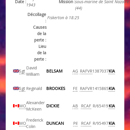
Date :
Mission :
sous-marine de Saint Nazaire
1943
(44)
Décollage
Fiskerton à 18:25
:
Causes
de la
perte :
Lieu
de la
perte :
David
Sgt
BELSAM
AG
RAFVR
1387037
KIA
William
Sgt
Reginald
BROOKES
FE
RAFVR
1415865
KIA
Alexander
WO
DICKIE
AB
RCAF
R/65419
KIA
McKeen
Frederick
WO
DUNCAN
Pil
RCAF
R/95497
KIA
Colin