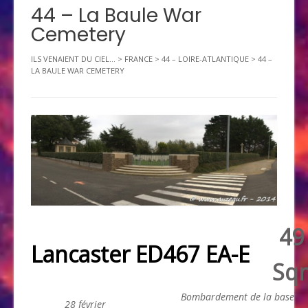
44 – La Baule War
Cemetery
ILS VENAIENT DU CIEL...
>
FRANCE
>
44 – LOIRE-ATLANTIQUE
>
44 –
LA BAULE WAR CEMETERY
49
Lancaster ED467 EA-E
Sq
Bombardement de la base
28 février