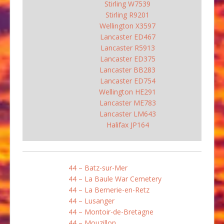
Stirling W7539
Stirling R9201
Wellington X3597
Lancaster ED467
Lancaster R5913
Lancaster ED375
Lancaster BB283
Lancaster ED754
Wellington HE291
Lancaster ME783
Lancaster LM643
Halifax JP164
44 – Batz-sur-Mer
44 – La Baule War Cemetery
44 – La Bernerie-en-Retz
44 – Lusanger
44 – Montoir-de-Bretagne
44 – Mouzillon