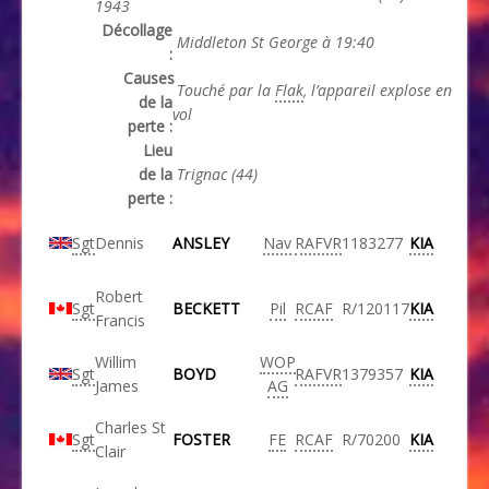
1943
Décollage
Middleton St George à 19:40
:
Causes
Touché par la
Flak
, l’appareil explose en
de la
vol
perte :
Lieu
de la
Trignac (44)
perte :
Sgt
Dennis
ANSLEY
Nav
RAFVR
1183277
KIA
Robert
Sgt
BECKETT
Pil
RCAF
R/120117
KIA
Francis
Willim
WOP
Sgt
BOYD
RAFVR
1379357
KIA
James
AG
Charles St
Sgt
FOSTER
FE
RCAF
R/70200
KIA
Clair