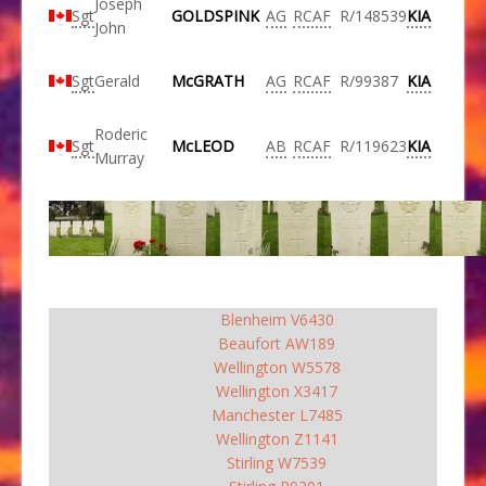
Joseph
Sgt
GOLDSPINK
AG
RCAF
R/148539
KIA
John
Sgt
Gerald
McGRATH
AG
RCAF
R/99387
KIA
Roderic
Sgt
McLEOD
AB
RCAF
R/119623
KIA
Murray
Blenheim V6430
Beaufort AW189
Wellington W5578
Wellington X3417
Manchester L7485
Wellington Z1141
Stirling W7539