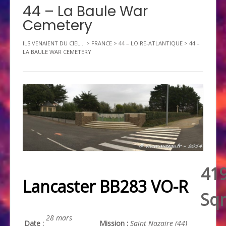
44 – La Baule War
Cemetery
ILS VENAIENT DU CIEL...
>
FRANCE
>
44 – LOIRE-ATLANTIQUE
>
44 –
LA BAULE WAR CEMETERY
41
Lancaster BB283 VO-R
Sq
28 mars
Date :
Mission :
Saint Nazaire (44)