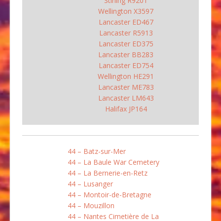
Stirling R9201
Wellington X3597
Lancaster ED467
Lancaster R5913
Lancaster ED375
Lancaster BB283
Lancaster ED754
Wellington HE291
Lancaster ME783
Lancaster LM643
Halifax JP164
44 – Batz-sur-Mer
44 – La Baule War Cemetery
44 – La Bernerie-en-Retz
44 – Lusanger
44 – Montoir-de-Bretagne
44 – Mouzillon
44 – Nantes Cimetière de La