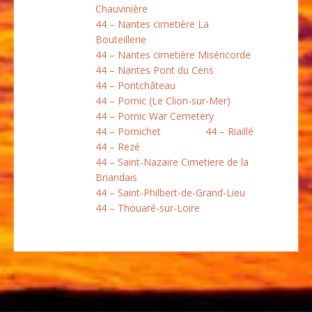
Chauvinière
44 – Nantes cimetière La
Bouteillerie
44 – Nantes cimetière Miséricorde
44 – Nantes Pont du Cens
44 – Pontchâteau
44 – Pornic (Le Clion-sur-Mer)
44 – Pornic War Cemetery
44 – Pornichet
44 – Riaillé
44 – Rezé
44 – Saint-Nazaire Cimetiere de la
Briandais
44 – Saint-Philbert-de-Grand-Lieu
44 – Thouaré-sur-Loire