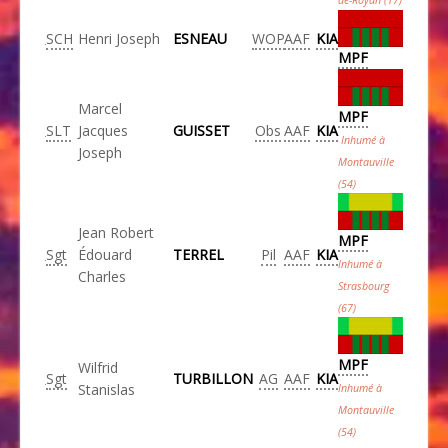
SCH
Henri Joseph
ESNEAU
WOP
AAF
KIA
MPF
Marcel
MPF
SLT
Jacques
GUISSET
Obs
AAF
KIA
Inhumé à
Joseph
Montauville
(54)
Jean Robert
MPF
Sgt
Édouard
TERREL
Pil
AAF
KIA
Inhumé à
Charles
Strasbourg
(67)
MPF
Wilfrid
Sgt
TURBILLON
AG
AAF
KIA
Stanislas
Inhumé à
Montauville
(54)