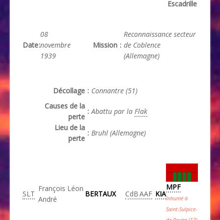
Escadrille
08
Reconnaissance secteur
Date
:
novembre
Mission
:
de Coblence
1939
(Allemagne)
Décollage
:
Connantre (51)
Causes de la
:
Abattu par la
Flak
perte
Lieu de la
:
Bruhl (Allemagne)
perte
MPF
François Léon
SLT
BERTAUX
CdB
AAF
KIA
André
Inhumé à
Saint-Sulpice-
de-Royan (17)