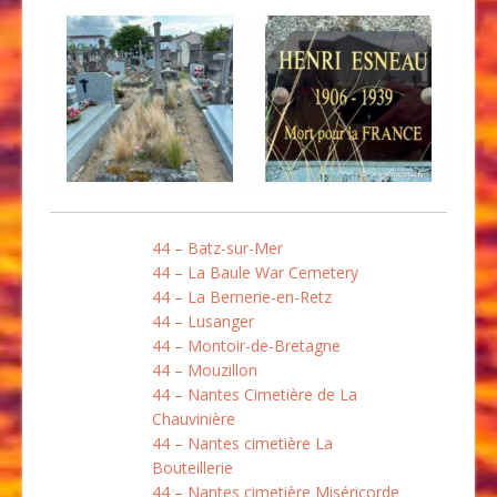
44 – Batz-sur-Mer
44 – La Baule War Cemetery
44 – La Bernerie-en-Retz
44 – Lusanger
44 – Montoir-de-Bretagne
44 – Mouzillon
44 – Nantes Cimetière de La
Chauvinière
44 – Nantes cimetière La
Bouteillerie
44 – Nantes cimetière Miséricorde