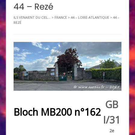
44 – Rezé
ILS VENAIENT DU CIEL...
>
FRANCE
>
44 – LOIRE-ATLANTIQUE
>
44 –
REZÉ
GB
Bloch MB200 n°162
I/31
2e