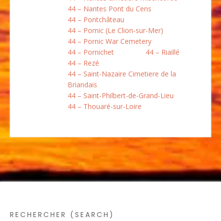
44 – Nantes Pont du Cens
44 – Pontchâteau
44 – Pornic (Le Clion-sur-Mer)
44 – Pornic War Cemetery
44 – Pornichet
44 – Riaillé
44 – Rezé
44 – Saint-Nazaire Cimetiere de la
Briandais
44 – Saint-Philbert-de-Grand-Lieu
44 – Thouaré-sur-Loire
RECHERCHER (SEARCH)