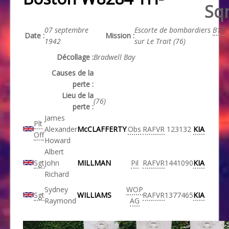
Sq
07 septembre
Escorte de bombardiers
B17
Date :
Mission :
1942
sur Le Trait (76)
Décollage :
Bradwell Bay
Causes de la
perte :
Lieu de la
(76)
perte :
James
Plt
Alexander
McCLAFFERTY
Obs
RAFVR
123132
KIA
Off
Howard
Albert
Sgt
John
MILLMAN
Pil
RAFVR
1441090
KIA
Richard
Sydney
WOP
Sgt
WILLIAMS
RAFVR
1377465
KIA
Raymond
AG