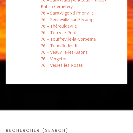
British Cemetery
76 – Saint-Vigor-d’Ymonville
76 – Senneville-sur-Fécamp
76 – Thérouldeville
76 – Torcy-le-Petit
76 – Touffreville-la-Corbeline
76 – Tourville-les-Ifs
76 – Veauville-lès-Baons
76 – Vergetot
76 – Veules-les-Roses
RECHERCHER (SEARCH)