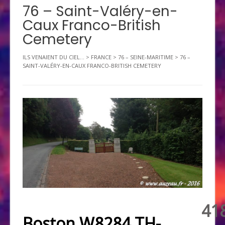
76 – Saint-Valéry-en-
Caux Franco-British
Cemetery
ILS VENAIENT DU CIEL...
>
FRANCE
>
76 – SEINE-MARITIME
>
76 –
SAINT-VALÉRY-EN-CAUX FRANCO-BRITISH CEMETERY
41
Boston W8284 TH-