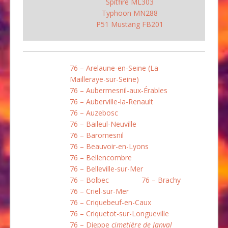
Spitfire ML303
Typhoon MN288
P51 Mustang FB201
76 – Arelaune-en-Seine (La
Mailleraye-sur-Seine)
76 – Aubermesnil-aux-Érables
76 – Auberville-la-Renault
76 – Auzebosc
76 – Baileul-Neuville
76 – Baromesnil
76 – Beauvoir-en-Lyons
76 – Bellencombre
76 – Belleville-sur-Mer
76 – Bolbec
76 – Brachy
76 – Criel-sur-Mer
76 – Criquebeuf-en-Caux
76 – Criquetot-sur-Longueville
76 – Dieppe
cimetière de Janval