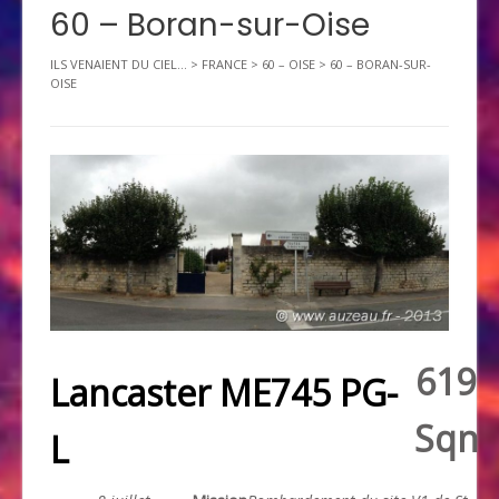
60 – Boran-sur-Oise
ILS VENAIENT DU CIEL...
>
FRANCE
>
60 – OISE
>
60 – BORAN-SUR-
OISE
619
Lancaster ME745 PG-
Sqn
L