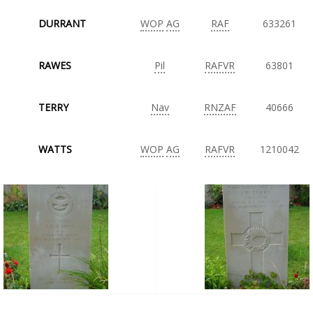
DURRANT
WOP
AG
RAF
633261
RAWES
Pil
RAFVR
63801
TERRY
Nav
RNZAF
40666
WATTS
WOP
AG
RAFVR
1210042