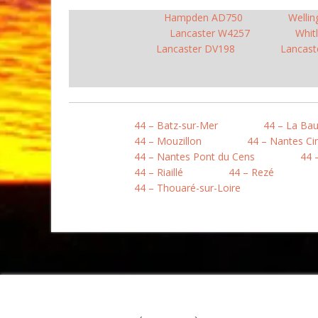
Hampden AD750
Wellin
Lancaster W4257
Whit
Lancaster DV198
Lancast
44 – Batz-sur-Mer
44 – La Ba
44 – Mouzillon
44 – Nantes Ci
44 – Nantes Pont du Cens
44 
44 – Riaillé
44 – Rezé
44 – Thouaré-sur-Loire