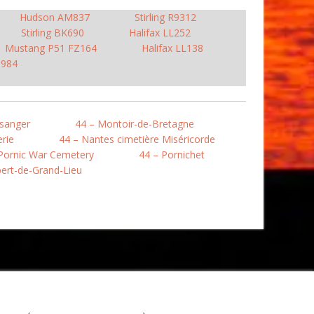
Hudson AM837
Stirling R9312
Stirling BK690
Halifax LL252
Mustang P51 FZ164
Halifax LL138
S984
usanger
44 – Montoir-de-Bretagne
erie
44 – Nantes cimetière Miséricorde
Pornic War Cemetery
44 – Pornichet
bert-de-Grand-Lieu