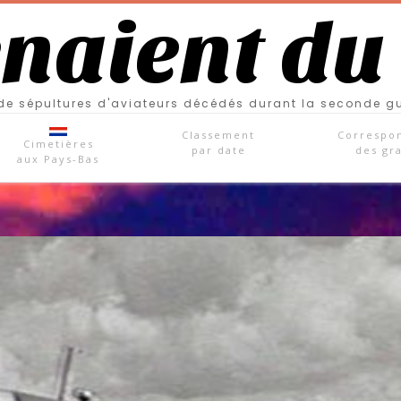
enaient du
e sépultures d'aviateurs décédés durant la seconde g
Classement
Correspo
Cimetières
par date
des gr
aux Pays-Bas