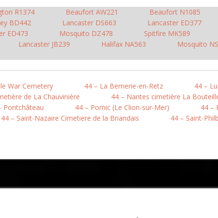
gton R1374
Beaufort AW221
Beaufort N1085
ley BD442
Lancaster DS663
Lancaster ED377
er ED473
Mosquito DZ478
Spitfire MK589
Lancaster JB239
Halifax NA563
Mosquito N
ule War Cemetery
44 – La Bernerie-en-Retz
44 – L
metière de La Chauvinière
44 – Nantes cimetière La Bouteill
– Pontchâteau
44 – Pornic (Le Clion-sur-Mer)
44 – 
44 – Saint-Nazaire Cimetiere de la Briandais
44 – Saint-Phil