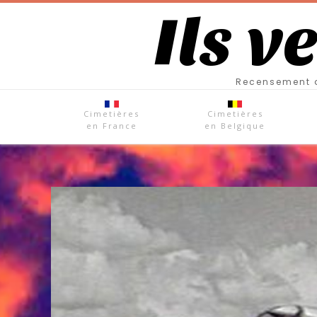
Ils v
Recensement d
Cimetières
Cimetières
en France
en Belgique