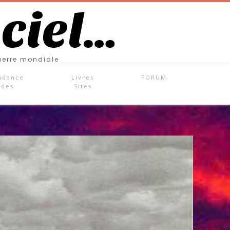
 ciel…
uerre mondiale
ndance
Livres
FORUM
ades
Sites