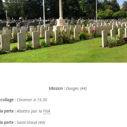
Mission :
Donges (44)
collage :
Chivenor à 15:30
a perte :
Abatttu par la
Flak
la perte :
Saint-Viaud (44)