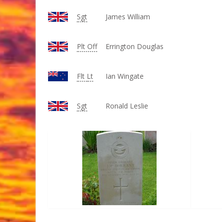
Sgt
James William
Plt Off
Errington Douglas
Flt
Lt
Ian Wingate
Sgt
Ronald Leslie