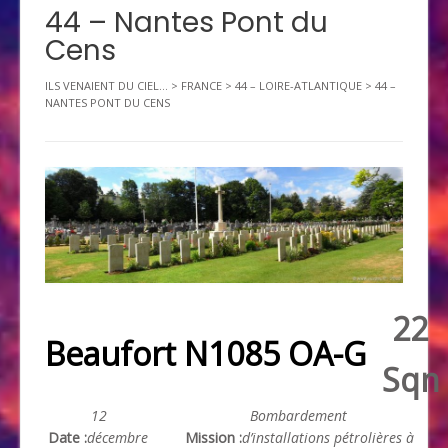
44 – Nantes Pont du
Cens
ILS VENAIENT DU CIEL...
>
FRANCE
>
44 – LOIRE-ATLANTIQUE
>
44 –
NANTES PONT DU CENS
22
Beaufort N1085 OA-G
Sqn
12
Bombardement
Date :
décembre
Mission :
d’installations pétrolières à