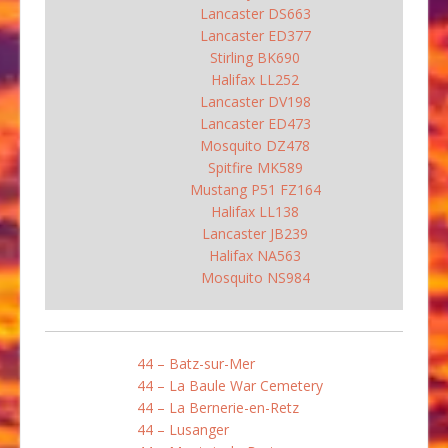
Lancaster DS663
Lancaster ED377
Stirling BK690
Halifax LL252
Lancaster DV198
Lancaster ED473
Mosquito DZ478
Spitfire MK589
Mustang P51 FZ164
Halifax LL138
Lancaster JB239
Halifax NA563
Mosquito NS984
44 – Batz-sur-Mer
44 – La Baule War Cemetery
44 – La Bernerie-en-Retz
44 – Lusanger