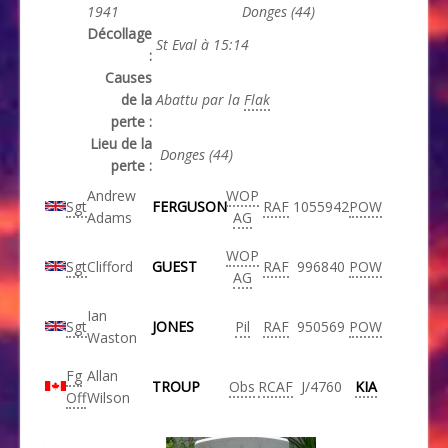
1941
Donges (44)
Décollage
St Eval à 15:14
:
Causes
de la
Abattu par la
Flak
perte :
Lieu de la
Donges (44)
perte :
Andrew
WOP
Sgt
FERGUSON
RAF
1055942
POW
Adams
AG
WOP
Sgt
Clifford
GUEST
RAF
996840
POW
AG
Ian
Sgt
JONES
Pil
RAF
950569
POW
Waston
Fg
Allan
TROUP
Obs
RCAF
J/4760
KIA
Off
Wilson