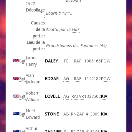
Bayonne
1942
Décollage
Bourn à 18:15
:
Causes
de la
Abattu par la
Flak
perte :
Lieu de la
Grandchamps-des-Fontaines (44)
perte :
James
Sgt
DALEY
FE
RAF
1006166
POW
Henry
Alan
Sgt
EDGAR
AG
RAF
1142182
POW
Jackson
Robert
Sgt
LOVELL
AG
RAFVR
1337502
KIA
William
Noel
Sgt
STONE
AB
RNZAF
413309
KIA
Edward
Arthur
Sgt
TANNER
Pil
RNZAF
413148
KIA