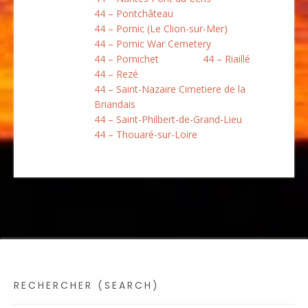
44 – Pontchâteau
44 – Pornic (Le Clion-sur-Mer)
44 – Pornic War Cemetery
44 – Pornichet
44 – Riaillé
44 – Rezé
44 – Saint-Nazaire Cimetiere de la
Briandais
44 – Saint-Philbert-de-Grand-Lieu
44 – Thouaré-sur-Loire
RECHERCHER (SEARCH)