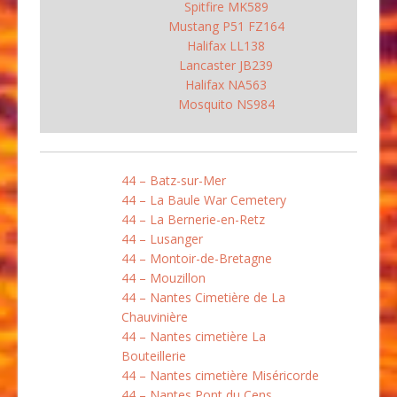
Spitfire MK589
Mustang P51 FZ164
Halifax LL138
Lancaster JB239
Halifax NA563
Mosquito NS984
44 – Batz-sur-Mer
44 – La Baule War Cemetery
44 – La Bernerie-en-Retz
44 – Lusanger
44 – Montoir-de-Bretagne
44 – Mouzillon
44 – Nantes Cimetière de La
Chauvinière
44 – Nantes cimetière La
Bouteillerie
44 – Nantes cimetière Miséricorde
44 – Nantes Pont du Cens