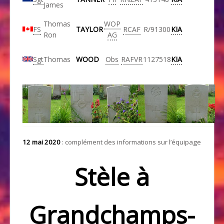
James
Thomas
WOP
FS
TAYLOR
RCAF
R/91300
KIA
Ron
AG
Sgt
Thomas
WOOD
Obs
RAFVR
1127518
KIA
12 mai 2020
: complément des informations sur l’équipage
Stèle à
Grandchamps-