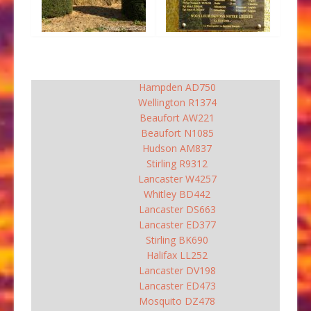
Hampden AD750
Wellington R1374
Beaufort AW221
Beaufort N1085
Hudson AM837
Stirling R9312
Lancaster W4257
Whitley BD442
Lancaster DS663
Lancaster ED377
Stirling BK690
Halifax LL252
Lancaster DV198
Lancaster ED473
Mosquito DZ478