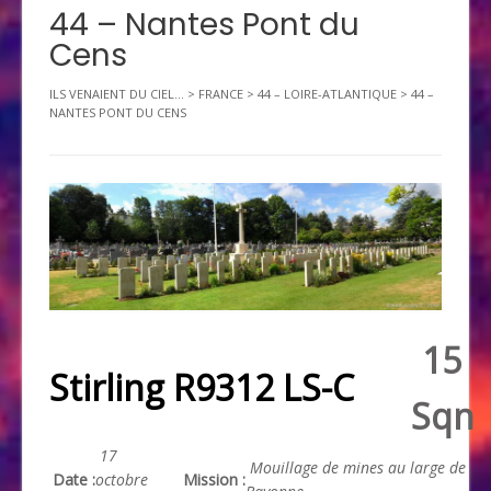
44 – Nantes Pont du
Cens
ILS VENAIENT DU CIEL...
>
FRANCE
>
44 – LOIRE-ATLANTIQUE
>
44 –
NANTES PONT DU CENS
15
Stirling R9312 LS-C
Sqn
17
Mouillage de mines au large de
Date :
octobre
Mission :