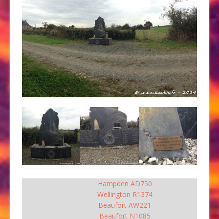
Hampden AD750
Wellington R1374
Beaufort AW221
Beaufort N1085