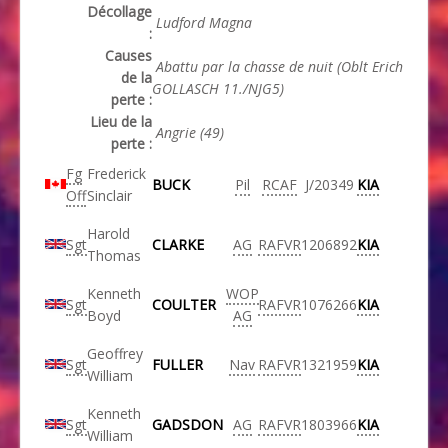
Décollage
Ludford Magna
:
Causes
Abattu par la chasse de nuit (Oblt Erich
de la
GOLLASCH 11./NJG5)
perte :
Lieu de la
Angrie (49)
perte :
Fg
Frederick
BUCK
Pil
RCAF
J/20349
KIA
Off
Sinclair
Harold
Sgt
CLARKE
AG
RAFVR
1206892
KIA
Thomas
Kenneth
WOP
Sgt
COULTER
RAFVR
1076266
KIA
Boyd
AG
Geoffrey
Sgt
FULLER
Nav
RAFVR
1321959
KIA
William
Kenneth
Sgt
GADSDON
AG
RAFVR
1803966
KIA
William