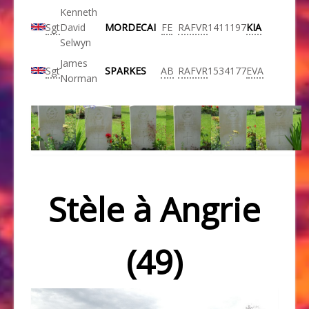
Kenneth
Sgt
David
MORDECAI
FE
RAFVR
1411197
KIA
Selwyn
James
Sgt
SPARKES
AB
RAFVR
1534177
EVA
Norman
Stèle à Angrie
(49)