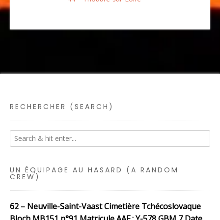
RECHERCHER (SEARCH)
UN ÉQUIPAGE AU HASARD (A RANDOM
CREW)
62 – Neuville-Saint-Vaast Cimetière Tchécoslovaque
Bloch MB151 n°91 Matricule AAF : Y-578 GBM 7 Date …