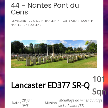
44 – Nantes Pont du
Cens
ILS VENAIENT DU CIEL...
>
FRANCE
>
44 – LOIRE-ATLANTIQUE
>
44 –
NANTES PONT DU CENS
101
Lancaster ED377 SR-Q
Sqn
28 juin
Mouillage de mines au large
Date :
Mission :
1943
de La Pallice (17)