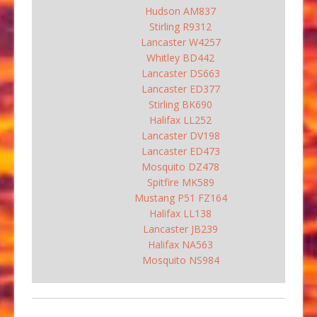
Hudson AM837
Stirling R9312
Lancaster W4257
Whitley BD442
Lancaster DS663
Lancaster ED377
Stirling BK690
Halifax LL252
Lancaster DV198
Lancaster ED473
Mosquito DZ478
Spitfire MK589
Mustang P51 FZ164
Halifax LL138
Lancaster JB239
Halifax NA563
Mosquito NS984