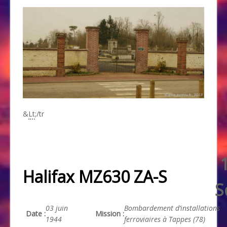
&
Lt
;/tr
Halifax MZ630 ZA-S
S
03 juin
Bombardement d’installations
Date :
Mission :
1944
ferroviaires à Tappes (78)