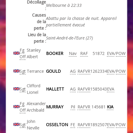
Décollage
Melbourne à 22:33
:
Causes
Abattu par la chasse de nuit. Appareil
de la
partiellement évacué
perte :
Lieu de la
Saint-André-de-l’Eure (27)
perte :
Fg
Stanley
BOOKER
Nav
RAF
51872
EVA
/
POW
Off
Albert
Sgt
Terrance
GOULD
AG
RAFVR
1262334
EVA
/
POW
Clifford
Sgt
HALLETT
AG
RAFVR
1585043
EVA
Lionel
Fg
Alexander
MURRAY
Pil
RAFVR
145681
KIA
Off
Archibald
John
Sgt
OSSELTON
FE
RAFVR
1892507
EVA
/
POW
Neville