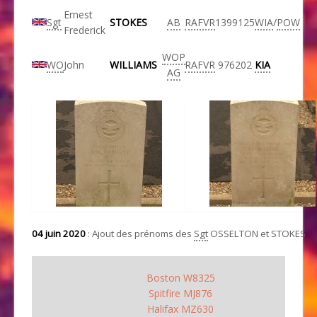
Ernest
Sgt
STOKES
AB
RAFVR
1399125
WIA
/
POW
Frederick
WOP
WO
John
WILLIAMS
RAFVR
976202
KIA
AG
04 juin 2020
: Ajout des prénoms des
Sgt
OSSELTON et STOKES
Boston W8325
Spitfire MJ876
Halifax MZ630