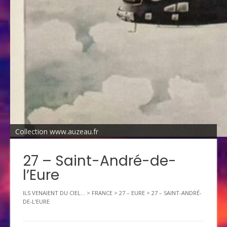
Collection www.auzeau.fr
27 – Saint-André-de-
l’Eure
ILS VENAIENT DU CIEL...
>
FRANCE
>
27 – EURE
>
27 – SAINT-ANDRÉ-
DE-L’EURE