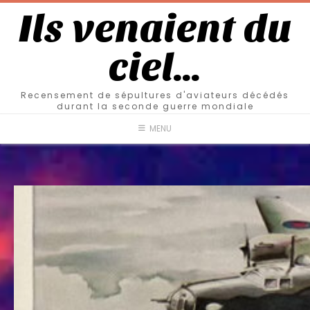
Ils venaient du
ciel…
Recensement de sépultures d'aviateurs décédés
durant la seconde guerre mondiale
MENU