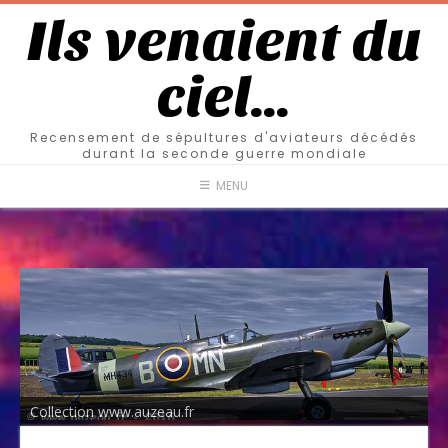
Ils venaient du
ciel…
Recensement de sépultures d'aviateurs décédés
durant la seconde guerre mondiale
MENU
Collection www.auzeau.fr