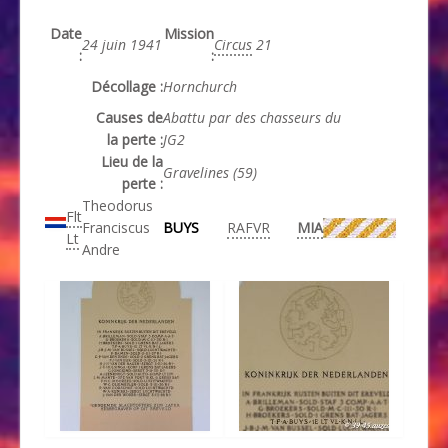
Date
Mission
24 juin 1941
Circus
21
:
:
Décollage :
Hornchurch
Causes de
Abattu par des chasseurs du
la perte :
JG2
Lieu de la
Gravelines (59)
perte :
Theodorus
Flt
Franciscus
BUYS
RAFVR
MIA
Lt
Andre