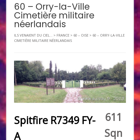
60 – Orry-la-Ville
Cimetière militaire
néerlandais
ILS VENAIENT DU CIEL...
>
FRANCE
>
60 – OISE
>
60 – ORRY-LA-VILLE
CIMETIÈRE MILITAIRE NÉERLANDAIS
611
Spitfire R7349 FY-
Sqn
A