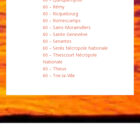
60 – Rémy
60 – Ricquebourg
60 – Romescamps
60 – Sains-Morainvillers
60 – Sainte Geneviève
60 – Senantes
60 – Senlis Nécropole Nationale
60 – Thiescourt Nécropole
Nationale
60 – Thieux
60 – Trie-la-Ville