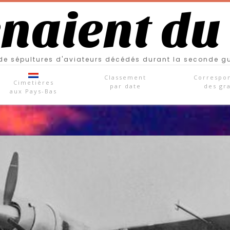
enaient du
e sépultures d'aviateurs décédés durant la seconde g
Classement
Correspo
Cimetières
par date
des gr
aux Pays-Bas