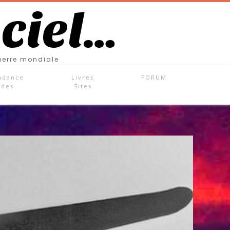
 ciel…
uerre mondiale
ndance
Livres
FORUM
ades
Sites