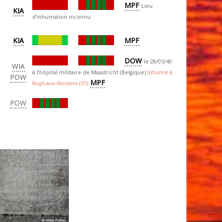
MPF
Lieu
KIA
d’inhumation inconnu
KIA
MPF
DOW
le 28/05/40
WIA
à l’hôpital militaire de Maastricht (Belgique)
Inhumé à
POW
MPF
Rupt-aux-Nonains (55)
POW