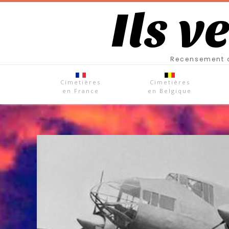
Ils v
Recensement d
Cimetières
Cimetières
en France
en Belgique