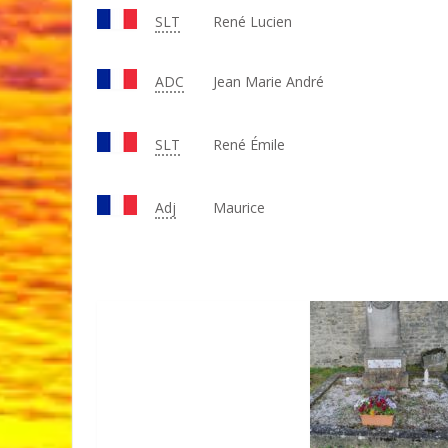
SLT
René Lucien
ADC
Jean Marie André
SLT
René Émile
Adj
Maurice