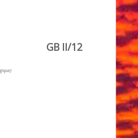
GB II/12
gique)