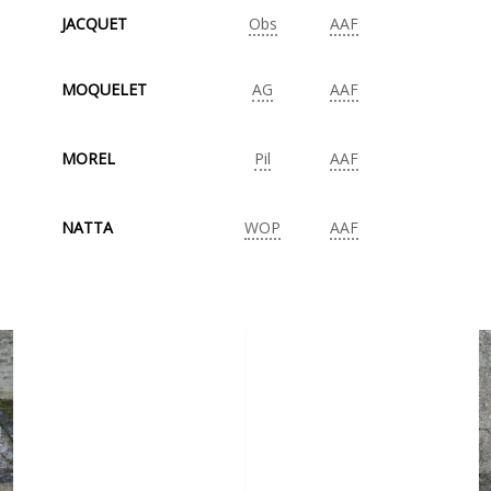
JACQUET
Obs
AAF
MOQUELET
AG
AAF
MOREL
Pil
AAF
NATTA
WOP
AAF