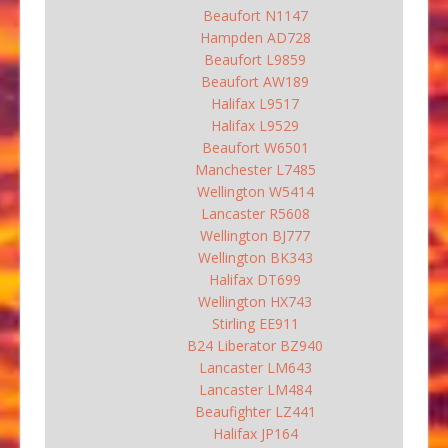
Beaufort N1147
Hampden AD728
Beaufort L9859
Beaufort AW189
Halifax L9517
Halifax L9529
Beaufort W6501
Manchester L7485
Wellington W5414
Lancaster R5608
Wellington BJ777
Wellington BK343
Halifax DT699
Wellington HX743
Stirling EE911
B24 Liberator BZ940
Lancaster LM643
Lancaster LM484
Beaufighter LZ441
Halifax JP164