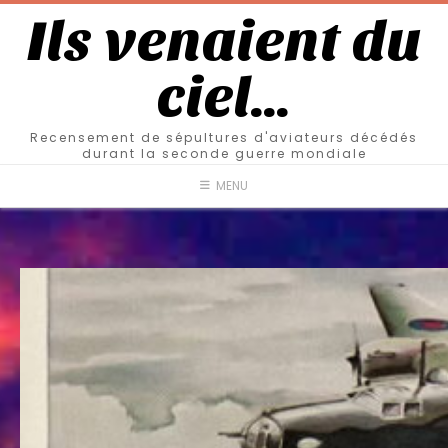
Ils venaient du
ciel…
Recensement de sépultures d'aviateurs décédés
durant la seconde guerre mondiale
MENU