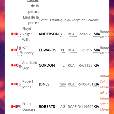
Causes
de la
perte :
Lieu de la
Océan Atlantique au large de Belle-Ile
perte :
Floyd
Runnym
FS
Roger
ANDERSON
AG
RCAF
R/98929
MIA
Memoria
Willis
Fg
John
Runnym
EDWARDS
Pil
RCAF
J/21216
MIA
Off
Harvey
Memoria
Archibald
Sgt
GORDON
FE
RCAF
R/61133
KIA
Don
Inhumé 
Robert
Saint-
FS
JONES
Nav
RCAF
R/106431
KIA
Jones
Martin-d
Ré (17)
Inhumé 
Frank
Saint-
FS
ROBERTS
AG
RCAF
R/119606
KIA
Duncan
Martin-d