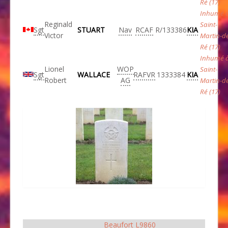
Ré (17)
Inhumé 
Reginald
Saint-
Sgt
STUART
Nav
RCAF
R/133386
KIA
Victor
Martin-d
Ré (17)
Inhumé 
Lionel
WOP
Saint-
Sgt
WALLACE
RAFVR
1333384
KIA
Robert
AG
Martin-d
Ré (17)
Beaufort L9860