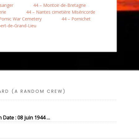
usanger
44 – Montoir-de-Bretagne
erie
44 – Nantes cimetière Miséricorde
Pornic War Cemetery
44 – Pornichet
bert-de-Grand-Lieu
SARD (A RANDOM CREW)
 Date : 08 juin 1944 …