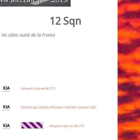
12 Sqn
les côtes ouest de la France
KIA
Inhumé à Ars-en-Ré (17)
KIA
Inhumé aux Sables-d’Olonne cimetière Laennec (85)
KIA
Inhumé à Ars en Ré (17)