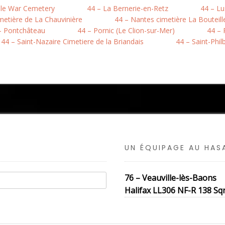
ule War Cemetery
44 – La Bernerie-en-Retz
44 – L
metière de La Chauvinière
44 – Nantes cimetière La Bouteill
– Pontchâteau
44 – Pornic (Le Clion-sur-Mer)
44 – 
44 – Saint-Nazaire Cimetiere de la Briandais
44 – Saint-Phil
UN ÉQUIPAGE AU HA
76 – Veauville-lès-Baons
Halifax LL306 NF-R 138 Sqn