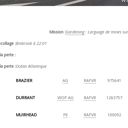
Mission :
Gardening
: Larguage de mines sur 
collage :
Binbrook à 22:01
a perte :
la perte :
Océan Atlantique
BRAZIER
AG
RAFVR
975641
DURRANT
WOP
AG
RAFVR
1263757
MUIRHEAD
Pil
RAFVR
100092