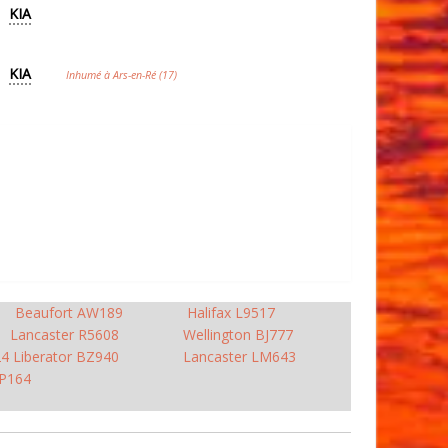
KIA
KIA
Inhumé à Ars-en-Ré (17)
Beaufort AW189
Halifax L9517
Lancaster R5608
Wellington BJ777
4 Liberator BZ940
Lancaster LM643
JP164