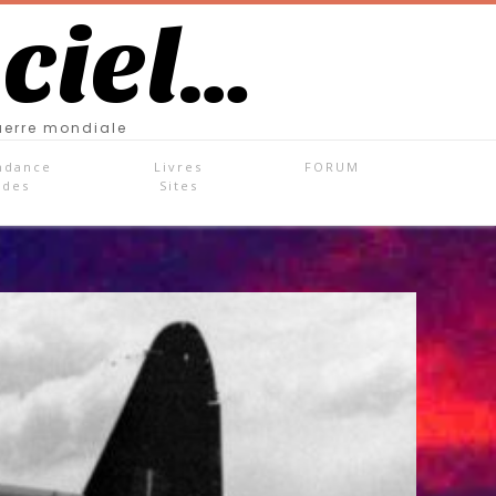
 ciel…
uerre mondiale
ndance
Livres
FORUM
ades
Sites