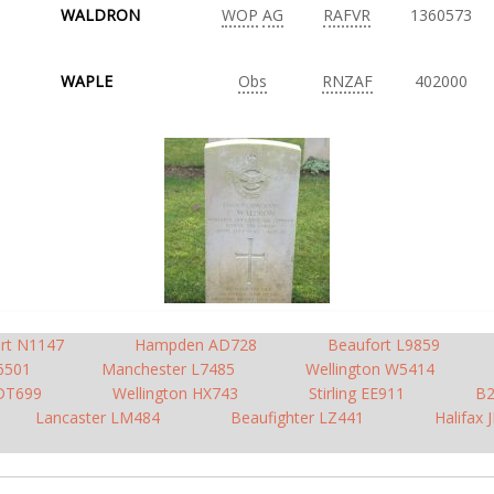
WALDRON
WOP
AG
RAFVR
1360573
WAPLE
Obs
RNZAF
402000
rt N1147
Hampden AD728
Beaufort L9859
6501
Manchester L7485
Wellington W5414
 DT699
Wellington HX743
Stirling EE911
B2
Lancaster LM484
Beaufighter LZ441
Halifax 