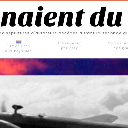
enaient du
e sépultures d'aviateurs décédés durant la seconde g
Classement
Correspo
Cimetières
par date
des gr
aux Pays-Bas