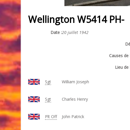
Wellington W5414 PH-
Date :
20 juillet 1942
Dé
Causes de l
Lieu de 
Sgt
William Joseph
Sgt
Charles Henry
Plt Off
John Patrick