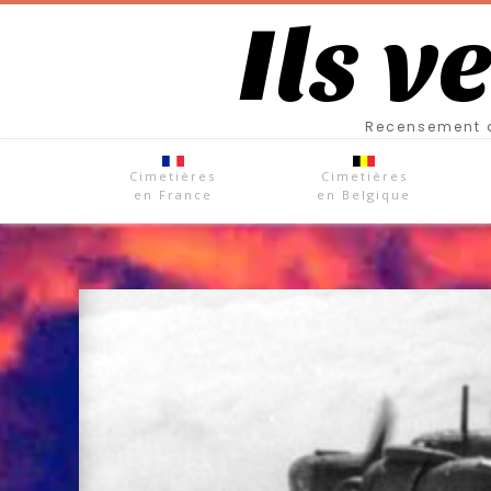
Ils v
Recensement d
Cimetières
Cimetières
en France
en Belgique