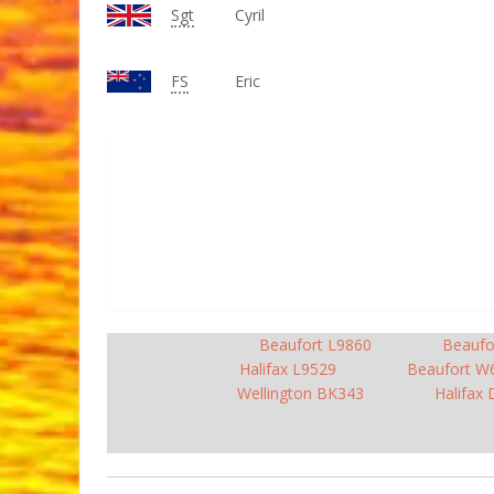
Sgt
Cyril
FS
Eric
Beaufort L9860
Beaufo
Halifax L9529
Beaufort W
Wellington BK343
Halifax