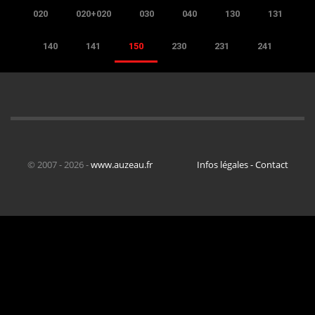
020
020+020
030
040
130
131
140
141
150
230
231
241
© 2007 - 2026 -
www.auzeau.fr
Infos légales - Contact