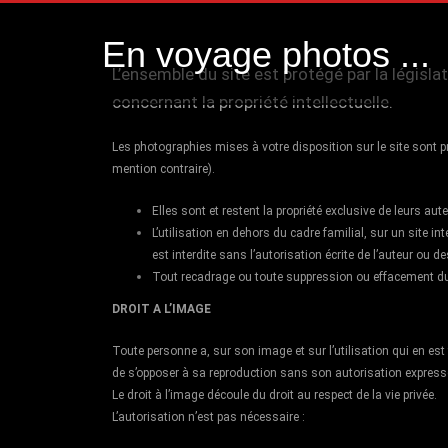
En voyage photos ...
L’ensemble du site est protégé par la législa
concernant la propriété intellectuelle.
Les photographies mises à votre disposition sur le site sont pr
mention contraire).
Elles sont et restent la propriété exclusive de leurs aut
L’utilisation en dehors du cadre familial, sur un site in
est interdite sans l’autorisation écrite de l’auteur ou d
Tout recadrage ou toute suppression ou effacement du c
DROIT A L’IMAGE
Toute personne a, sur son image et sur l’utilisation qui en est f
de s’opposer à sa reproduction sans son autorisation expresse
Le droit à l’image découle du droit au respect de la vie privée.
L’autorisation n’est pas nécessaire :