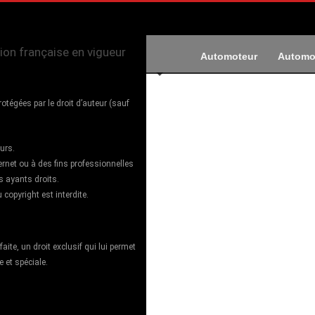
tion française en vigueur
Automoteur
Automo
otégées par le droit d’auteur (sauf
eurs.
ternet ou à des fins professionnelles
es ayants droits.
opyright est interdite.
aite, un droit exclusif qui lui permet
 et spéciale.