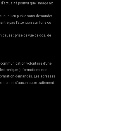
 d’actualité pourvu que l’image ait
s sur un lieu public sans demander
entre pas l’attention sur l’une ou
n cause : prise de vue de dos, de
.
la communication volontaire d’une
électronique (informations non
information demandés. Les adresses
s tiers ni d’aucun autre traitement.