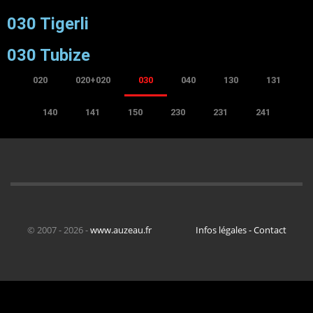
030 Tigerli
030 Tubize
020
020+020
030
040
130
131
140
141
150
230
231
241
© 2007 - 2026 -
www.auzeau.fr
Infos légales - Contact