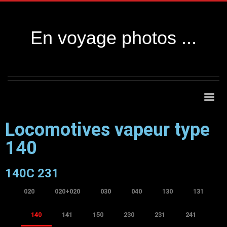
En voyage photos ...
Locomotives vapeur type
140
140C 231
020
020+020
030
040
130
131
140
141
150
230
231
241