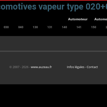
omotives vapeur type 020
Automoteur
Automo
030
040
130
131
140
141
150
© 2007 - 2026 -
www.auzeau.fr
Infos légales - Contact