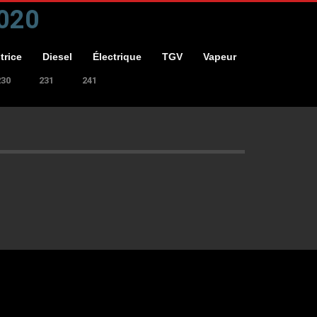
+020
trice
Diesel
Électrique
TGV
Vapeur
230
231
241