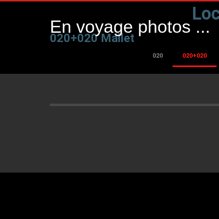
Loc
En voyage photos ...
020+020 Mallet
020
020+020