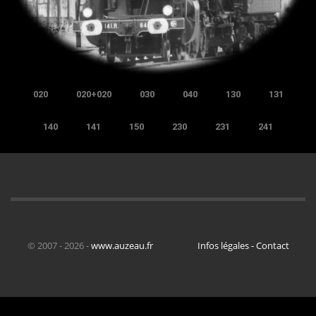
020
020+020
030
040
130
131
140
141
150
230
231
241
© 2007 - 2026 -
www.auzeau.fr
Infos légales - Contact