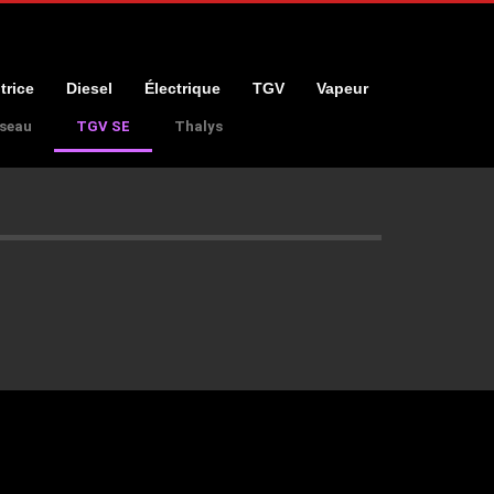
trice
Diesel
Électrique
TGV
Vapeur
seau
TGV SE
Thalys