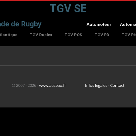
TGV SE
nde de Rugby
Automoteur
Automo
lantique
TGV Duplex
TGV POS
TGV RD
TGV Ré
© 2007 - 2026 -
www.auzeau.fr
Infos légales - Contact