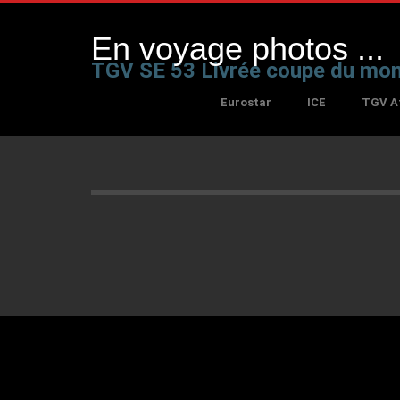
En voyage photos ...
TGV SE 53 Livrée coupe du mo
Eurostar
ICE
TGV At