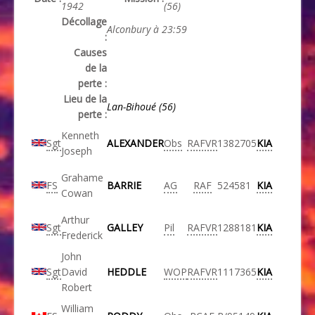
1942
(56)
Décollage
Alconbury à 23:59
:
Causes
de la
perte :
Lieu de la
Lan-Bihoué (56)
perte :
Kenneth
Sgt
ALEXANDER
Obs
RAFVR
1382705
KIA
Joseph
Grahame
FS
BARRIE
AG
RAF
524581
KIA
Cowan
Arthur
Sgt
GALLEY
Pil
RAFVR
1288181
KIA
Frederick
John
Sgt
David
HEDDLE
WOP
RAFVR
1117365
KIA
Robert
William