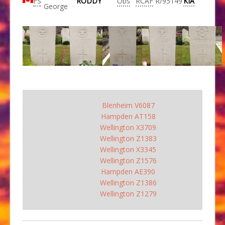
FS
RODDY
Obs
RCAF
R/95149
KIA
George
Blenheim V6087
Hampden AT158
Wellington X3709
Wellington Z1383
Wellington X3345
Wellington Z1576
Hampden AE390
Wellington Z1386
Wellington Z1279