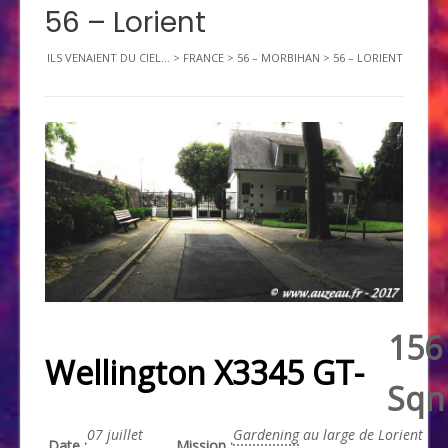
56 – Lorient
ILS VENAIENT DU CIEL...
>
FRANCE
>
56 – MORBIHAN
>
56 – LORIENT
156
Wellington X3345 GT-
Sqn
07 juillet
Gardening
au large de Lorient
Date :
Mission :