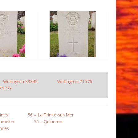
Wellington X3345
Wellington Z1576
 Z1279
ines
56 – La Trinité-sur-Mer
oumelen
56 – Quiberon
annes