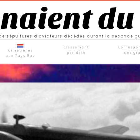
enaient du
e sépultures d'aviateurs décédés durant la seconde g
Classement
Correspo
Cimetières
par date
des gr
aux Pays-Bas