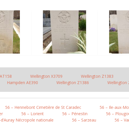
AT158
Wellington X3709
Wellington Z1383
Hampden AE390
Wellington Z1386
Wellington
56 – Hennebont Cimetière de St Caradec
56 – Ile-aux-Mo
er
56 – Lorient
56 – Pénestin
56 – Ploug
-d’Auray Nécropole nationale
56 – Sarzeau
56 – V