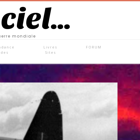
 ciel…
uerre mondiale
ndance
Livres
FORUM
ades
Sites