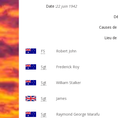
Date :
22 juin 1942
Dé
Causes de l
Lieu de 
FS
Robert John
Sgt
Frederick Roy
Sgt
William Stalker
Sgt
James
Sgt
Raymond George Marafu