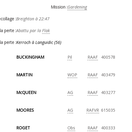
Mission :
Gardening
collage :
Breighton à 22:47
a perte :
Abattu par la
Flak
la perte :
Kerroch à Languidic (56)
BUCKINGHAM
Pil
RAAF
400578
MARTIN
WOP
RAAF
403479
McQUEEN
AG
RAAF
403277
MOORES
AG
RAFVR
615035
ROGET
Obs
RAAF
400333