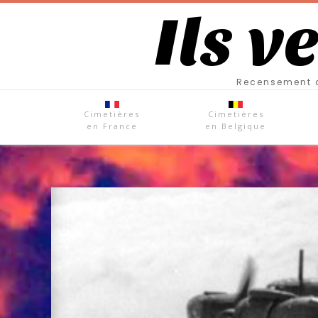
Ils v
Recensement d
Cimetières
Cimetières
en France
en Belgique