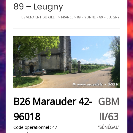
89 – Leugny
ILS VENAIENT DU CIEL...
>
FRANCE
>
89 – YONNE
>
89 – LEUGNY
B26 Marauder 42-
GBM
96018
II/63
Code opérationnel : 47
“SÉNÉGAL”