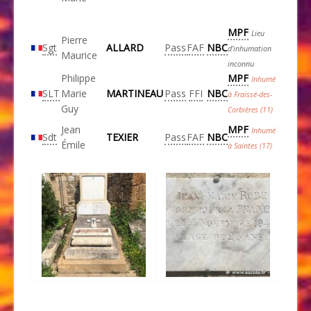
MPF
Lieu
Pierre
Sgt
ALLARD
Pass
FAF
NBC
d’inhumation
Maurice
inconnu
Philippe
MPF
Inhumé
SLT
Marie
MARTINEAU
Pass
FFI
NBC
à Fraissé-des-
Guy
Corbières (11)
Jean
MPF
Inhumé
Sdt
TEXIER
Pass
FAF
NBC
Émile
à Saintes (17)