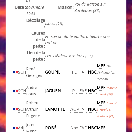
01
Vol de liaison sur
Date :
novembre
Mission :
Bordeaux (33)
1944
Décollage
Istres (13)
:
Causes
En raison du brouillard heurte une
de la
colline
perte :
Lieu de la
Fraissé-des-Corbières (11)
perte :
MPF
Lieu
René
SCH
GOUPIL
FE
FAF
NBC
d’inhumation
Georges
inconnu
André
MPF
Inhumé
SCH
JAOUEN
Pil
FAF
NBC
Louis
à Brest (29)
Robert
MPF
Inhumé
SCH
Arthur
LAMOTTE
WOP
FAF
NBC
à Varois-et-
Eugène
Vantoux (21)
Jean-
Adj
ROBÉ
Nav
FAF
NBC
MPF
Marie