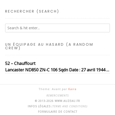
RECHERCHER (SEARCH)
UN ÉQUIPAGE AU HASARD (A RANDOM
CREW)
52 – Chauffourt
Lancaster ND850 ZN-C 106 Sqdn Date : 27 avril 1944 …
Theme: Avant par
Kaira
REMERCIEMENTS
© 2013-2026 WWW.AUZEAU.FR
INFOS LÉGALES
(TERMS AND CONDITIONS)
FORMULAIRE DE CONTACT