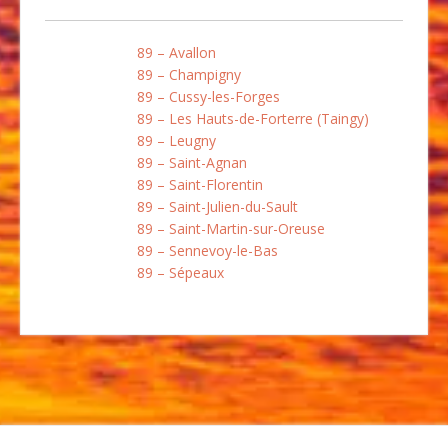
89 – Avallon
89 – Champigny
89 – Cussy-les-Forges
89 – Les Hauts-de-Forterre (Taingy)
89 – Leugny
89 – Saint-Agnan
89 – Saint-Florentin
89 – Saint-Julien-du-Sault
89 – Saint-Martin-sur-Oreuse
89 – Sennevoy-le-Bas
89 – Sépeaux