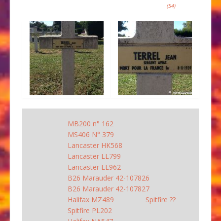
(54)
MB200 n° 162
MS406 N° 379
Lancaster HK568
Lancaster LL799
Lancaster LL962
B26 Marauder 42-107826
B26 Marauder 42-107827
Halifax MZ489
Spitfire ??
Spitfire PL202