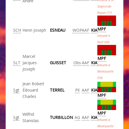
André
Sulpice-de-
Royan (17)
MPF
SCH
Henri Joseph
ESNEAU
WOP
AAF
KIA
Inhumé à
Rezé (44)
Marcel
MPF
SLT
Jacques
GUISSET
Obs
AAF
KIA
Inhumé à
Joseph
Montauville
(54)
Jean Robert
Sgt
Édouard
TERREL
Pil
AAF
KIA
MPF
Charles
MPF
Wilfrid
Sgt
TURBILLON
AG
AAF
KIA
Stanislas
Inhumé à
Montauville