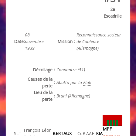
2e
Escadrille
08
Reconnaissance secteur
Date
:
novembre
Mission
:
de Coblence
1939
(Allemagne)
Décollage
:
Connantre (51)
Causes de la
:
Abattu par la
Flak
perte
Lieu de la
:
Bruhl (Allemagne)
perte
MPF
François Léon
SLT
BERTAUX
CdB
AAF
KIA
Inhumé à St-