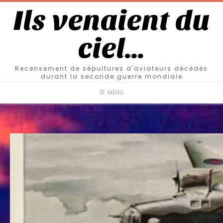
Ils venaient du
ciel…
Recensement de sépultures d'aviateurs décédés
durant la seconde guerre mondiale
MENU