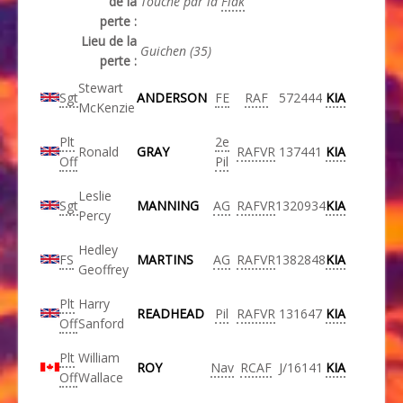
de la
Touché par la
Flak
perte :
Lieu de la
Guichen (35)
perte :
Stewart
Sgt
ANDERSON
FE
RAF
572444
KIA
McKenzie
Plt
2e
Ronald
GRAY
RAFVR
137441
KIA
Off
Pil
Leslie
Sgt
MANNING
AG
RAFVR
1320934
KIA
Percy
Hedley
FS
MARTINS
AG
RAFVR
1382848
KIA
Geoffrey
Plt
Harry
READHEAD
Pil
RAFVR
131647
KIA
Off
Sanford
Plt
William
ROY
Nav
RCAF
J/16141
KIA
Off
Wallace