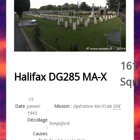
161
Halifax DG285 MA-X
Sqn
15
Date :
janvier
Mission :
Opération Ker/Crab
SOE
1943
Décollage
Tempsford
:
Causes