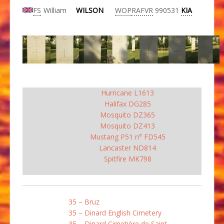
FS
William
WILSON
WOP
RAFVR
990531
KIA
Hurricane L1613
Halifax DG285
Mosquito DZ365
Mosquito DZ413
Mustang P51 n° FD545
Lancaster ND814
Spitfire MK798
35 – Bruz
35 – Dinard English Cimetery
35 – Dinard Cimetière de Saint-