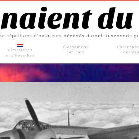
enaient du
e sépultures d'aviateurs décédés durant la seconde g
Classement
Correspo
Cimetières
par date
des gr
aux Pays-Bas