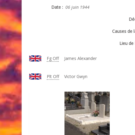
Date :
06 juin 1944
Déc
Causes de l
Lieu de 
Fg Off
James Alexander
Plt Off
Victor Gwyn