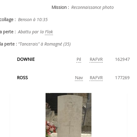
Mission :
Reconnaissance photo
ollage :
Benson à 10:35
a perte :
Abattu par la
Flak
la perte :
“Tancerais” à Romagné (35)
DOWNIE
Pil
RAFVR
162947
ROSS
Nav
RAFVR
177269