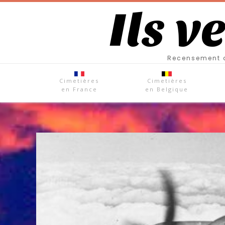
Ils v
Recensement d
Cimetières
Cimetières
en France
en Belgique