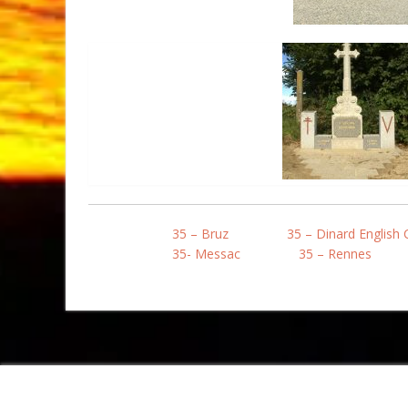
35 – Bruz
35 – Dinard English 
35- Messac
35 – Rennes