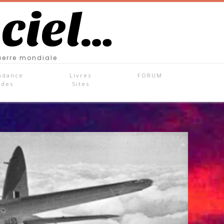
 ciel…
uerre mondiale
ndance
Livres
FORUM
ades
Sites