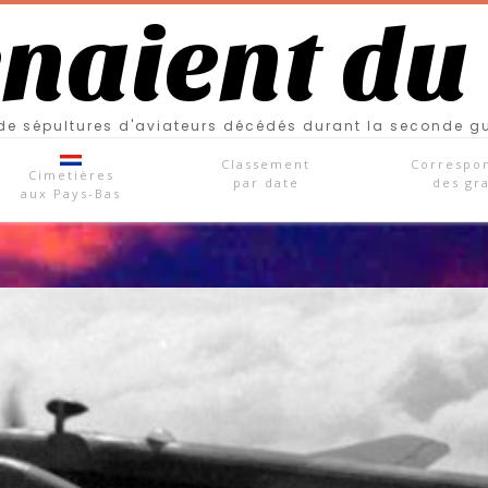
enaient du
e sépultures d'aviateurs décédés durant la seconde g
Classement
Correspo
Cimetières
par date
des gr
aux Pays-Bas