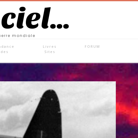
 ciel…
uerre mondiale
ndance
Livres
FORUM
ades
Sites