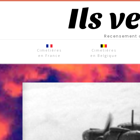
Ils v
Recensement d
Cimetières
Cimetières
en France
en Belgique