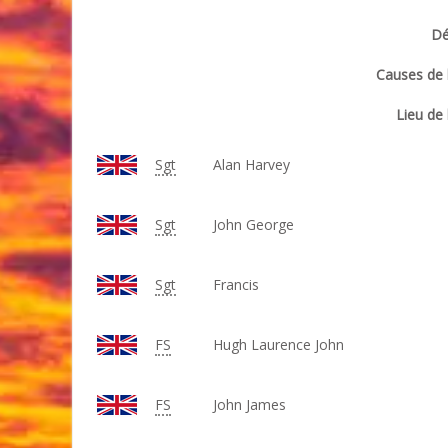
Dé
Causes de l
Lieu de 
Sgt
Alan Harvey
Sgt
John George
Sgt
Francis
FS
Hugh Laurence John
FS
John James