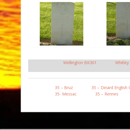
Wellington BK301
Whitley
35 – Bruz
35 – Dinard English 
35- Messac
35 – Rennes