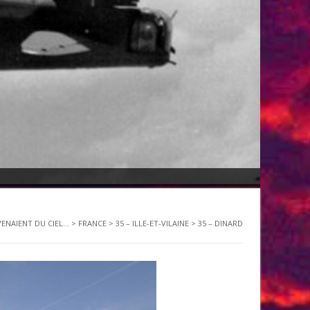
VENAIENT DU CIEL...
>
FRANCE
>
35 – ILLE-ET-VILAINE
>
35 – DINARD