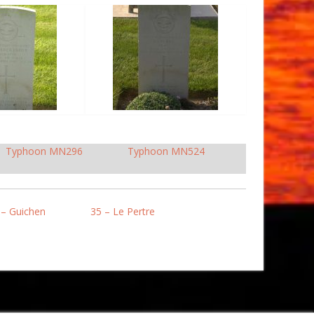
Typhoon MN296
Typhoon MN524
 – Guichen
35 – Le Pertre