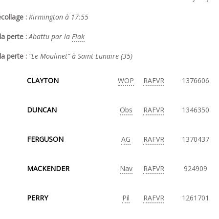
collage :
Kirmington à 17:55
a perte :
Abattu par la
Flak
la perte :
“Le Moulinet” à Saint Lunaire (35)
CLAYTON
WOP
RAFVR
1376606
DUNCAN
Obs
RAFVR
1346350
FERGUSON
AG
RAFVR
1370437
MACKENDER
Nav
RAFVR
924909
PERRY
Pil
RAFVR
1261701