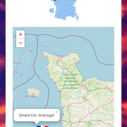
+
−
×
Dinard Cim. St-Enogat