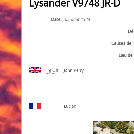
Lysander V9748 JR-D
Date :
05 août 1944
Déc
Causes de l
Lieu de 
Fg Off
John Perry
Lucien