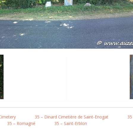
Cimetery
35 – Dinard Cimetière de Saint-Enogat
35
35 – Romagné
35 – Saint-Erblon