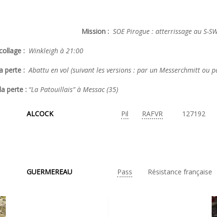
Mission :
SOE Pirogue : atterrissage au S-SW
ollage :
Winkleigh à 21:00
a perte :
Abattu en vol (suivant les versions : par un Messerchmitt ou 
la perte :
“La Patouillais” à Messac (35)
ALCOCK
Pil
RAFVR
127192
GUERMEREAU
Pass
Résistance française