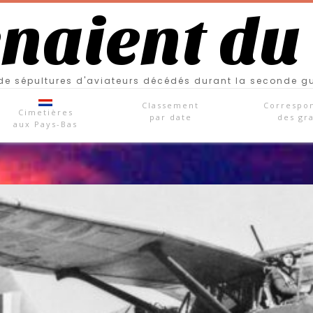
enaient du
e sépultures d'aviateurs décédés durant la seconde g
Classement
Correspo
Cimetières
par date
des gr
aux Pays-Bas