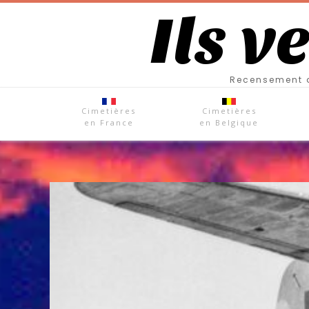
Ils v
Recensement d
Cimetières
Cimetières
en France
en Belgique