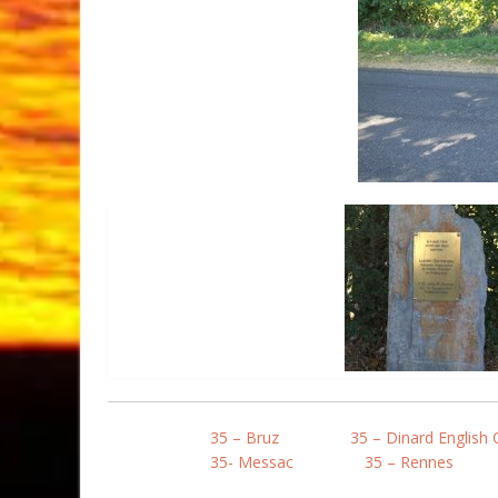
35 – Bruz
35 – Dinard English 
35- Messac
35 – Rennes