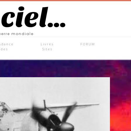
 ciel…
uerre mondiale
ndance
Livres
FORUM
ades
Sites