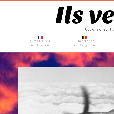
Ils v
Recensement d
Cimetières
Cimetières
en France
en Belgique