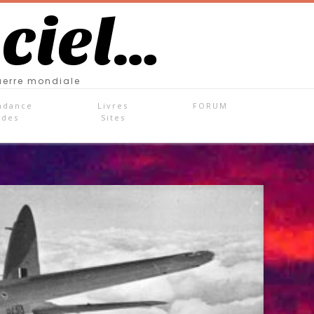
 ciel…
uerre mondiale
ndance
Livres
FORUM
ades
Sites