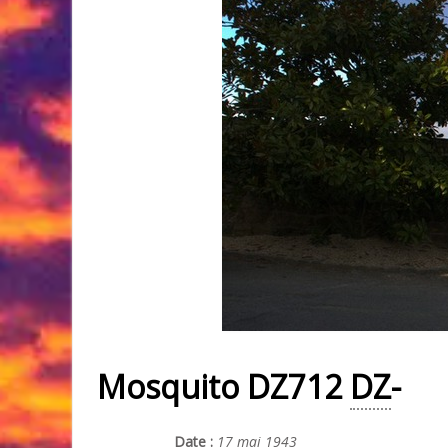
Mosquito DZ712
DZ
-
Date :
17 mai 1943