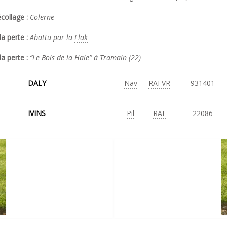
collage :
Colerne
a perte :
Abattu par la
Flak
la perte :
“Le Bois de la Haie” à Tramain (22)
DALY
Nav
RAFVR
931401
IVINS
Pil
RAF
22086