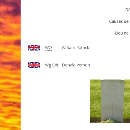
Dé
Causes de l
Lieu de 
WO
William Patrick
Wg
Cdr
Donald Vernon