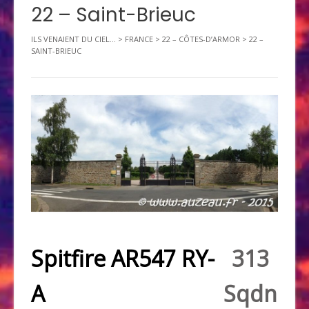
22 – Saint-Brieuc
ILS VENAIENT DU CIEL...
>
FRANCE
>
22 – CÔTES-D’ARMOR
>
22 –
SAINT-BRIEUC
Spitfire AR547 RY-
313
A
Sqdn