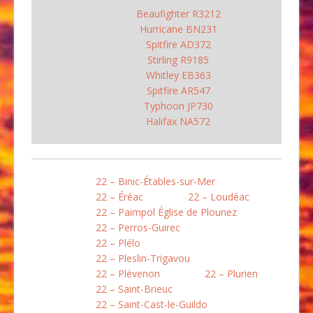
Beaufighter R3212
Hurricane BN231
Spitfire AD372
Stirling R9185
Whitley EB363
Spitfire AR547
Typhoon JP730
Halifax NA572
22 – Binic-Étables-sur-Mer
22 – Éréac
22 – Loudéac
22 – Paimpol Église de Plounez
22 – Perros-Guirec
22 – Plélo
22 – Pleslin-Trigavou
22 – Plévenon
22 – Plurien
22 – Saint-Brieuc
22 – Saint-Cast-le-Guildo