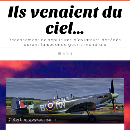
Ils venaient du
ciel…
Recensement de sépultures d'aviateurs décédés
durant la seconde guerre mondiale
MENU
Collection www.auzeau.fr