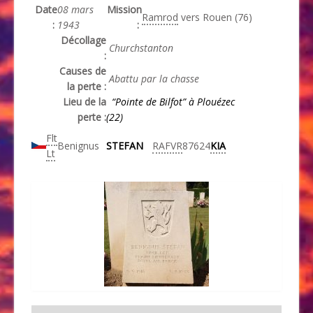
Date
08 mars
Mission
Ramrod
vers Rouen (76)
:
1943
:
Décollage
Churchstanton
:
Causes de
Abattu par la chasse
la perte :
Lieu de la
“Pointe de Bilfot”
à Plouézec
perte :
(22)
Flt
Benignus
STEFAN
RAFVR
87624
KIA
Lt