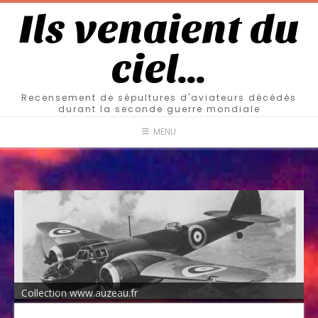
Ils venaient du
ciel…
Recensement de sépultures d'aviateurs décédés
durant la seconde guerre mondiale
MENU
Collection www.auzeau.fr