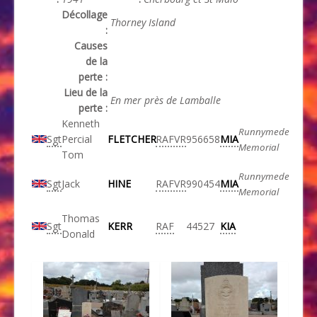
Décollage
Thorney Island
:
Causes
de la
perte :
Lieu de la
En mer près de Lamballe
perte :
Kenneth
Runnymede
Sgt
Percial
FLETCHER
RAFVR
956658
MIA
Memorial
Tom
Runnymede
Sgt
Jack
HINE
RAFVR
990454
MIA
Memorial
Thomas
Sgt
KERR
RAF
44527
KIA
Donald