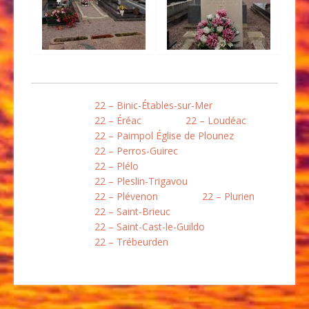
22 – Binic-Étables-sur-Mer
22 – Éréac
22 – Loudéac
22 – Paimpol Église de Plounez
22 – Perros-Guirec
22 – Plélo
22 – Pleslin-Trigavou
22 – Plévenon
22 – Plurien
22 – Saint-Brieuc
22 – Saint-Cast-le-Guildo
22 – Trébeurden