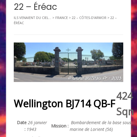
22 – Éréac
ILS VENAIENT DU CIEL...
>
FRANCE
>
22 – CÔTES-D’ARMOR
>
22 –
ÉRÉAC
424
Wellington BJ714 QB-F
Sqn
Date
26 janvier
Bombardement de la base sous-
Mission :
:
1943
marine de Lorient (56)