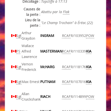
Décollage :
Topcliffe à 17:13
Causes de
Abattu par la
Flak
la perte :
Lieu de la
“Le Champ Trochain” à Éréac (22)
perte :
Arthur
Sgt
INGRAM
RCAF
R/103952
POW
Graydon
Wallace
FS
Alfred
MASTERMAN
RCAF
R/110339
KIA
Lawrence
Vernon
Sgt
McHARG
RCAF
R/118176
KIA
Frederick
Sgt
Max Ernest
PUTNAM
RCAF
R/107016
KIA
Allan
Sgt
RIACH
RCAF
R/114899
POW
Cruickshank