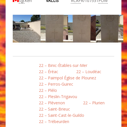
Sgt
Ken
VALLIS
RCAF
R/107531
POW
22 – Binic-Étables-sur-Mer
22 – Éréac
22 – Loudéac
22 – Paimpol Église de Plounez
22 – Perros-Guirec
22 – Plélo
22 – Pleslin-Trigavou
22 – Plévenon
22 – Plurien
22 – Saint-Brieuc
22 – Saint-Cast-le-Guildo
22 – Trébeurden