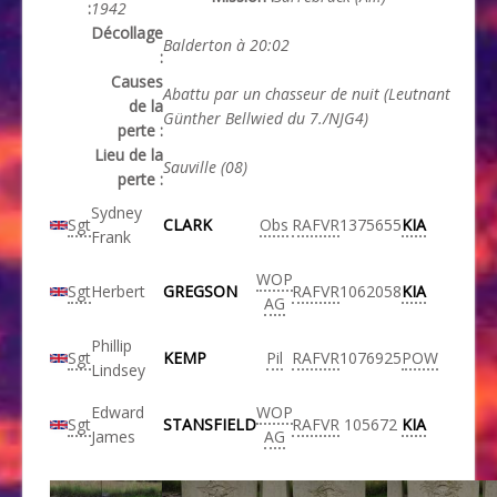
:
1942
Décollage
Balderton à 20:02
:
Causes
Abattu par un chasseur de nuit (Leutnant
de la
Günther Bellwied du 7./NJG4)
perte :
Lieu de la
Sauville (08)
perte :
Sydney
Sgt
CLARK
Obs
RAFVR
1375655
KIA
Frank
WOP
Sgt
Herbert
GREGSON
RAFVR
1062058
KIA
AG
Phillip
Sgt
KEMP
Pil
RAFVR
1076925
POW
Lindsey
Edward
WOP
Sgt
STANSFIELD
RAFVR
105672
KIA
James
AG