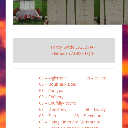
Fairey Battle L5232 HA-
Hampden AD829 EQ-E
08 – Aiglemont
08 – Belval
08 – Boult-aux-Bois
08 – Carignan
08 – Chéhéry
08 – Chuffilly-Roche
08 – Donchery
08 – Douzy
08 – Élan
08 – Fleigneux
08 – Floing Cimetière Communal