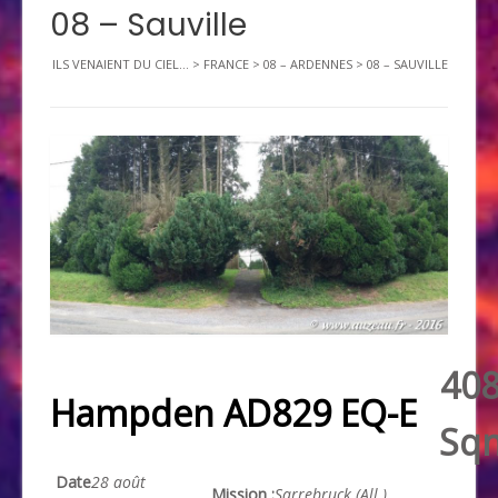
08 – Sauville
ILS VENAIENT DU CIEL...
>
FRANCE
>
08 – ARDENNES
>
08 – SAUVILLE
40
Hampden AD829 EQ-E
Sq
Date
28 août
Mission :
Sarrebruck (All.)