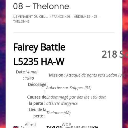
08 – Thelonne
ILS VENAIENT DU CIEL...
>
FRANCE
>
08 – ARDENNES
>
08 –
THELONNE
Fairey Battle
218 S
L5235 HA-W
Date
14 mai
Mission :
Attaque de ponts vers Sedan (08)
:
1940
Décollage
Auberive sur Suippes (51)
:
Causes de
Endommagé par des Me 109 doit
la perte :
atterrir d’urgence
Lieu de la
Thelonne (08)
perte :
Alfred
WOP
LAc
TAYLOR
RAF
540413
KIA