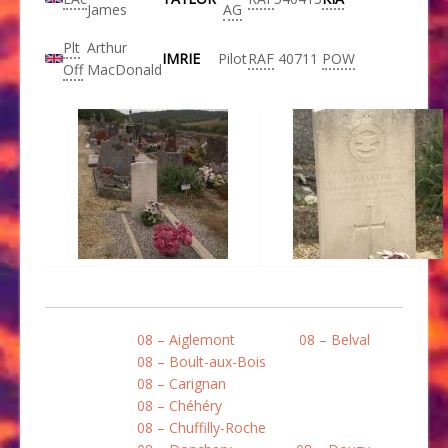
James
AG
Plt
Arthur
IMRIE
Pilot
RAF
40711
POW
Off
MacDonald
08 – Aiglemont
08 – Belval
08 – Boult-aux-Bois
08 – Carignan
08 – Chéhéry
08 – Chuffilly-Roche