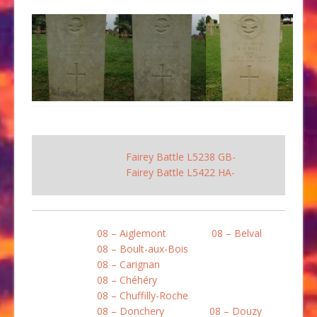
Fairey Battle L5238 GB-
Fairey Battle L5422 HA-
08 – Aiglemont
08 – Belval
08 – Boult-aux-Bois
08 – Carignan
08 – Chéhéry
08 – Chuffilly-Roche
08 – Donchery
08 – Douzy