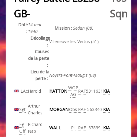
GB-
Sqn
Date
14 mai
Mission :
Sedan (08)
:
1940
Décollage
Villeneuve-les-Vertus (51)
:
Causes
de la perte
:
Lieu de la
Noyers-Pont-Maugis (08)
perte :
WOP
LAc
Harold
HATTON
RAF
5311631
KIA
AG
Arthur
Sgt
MORGAN
Obs
RAF
563340
KIA
Charles
Fg
Richard
WALL
Pil
RAF
37839
KIA
Off
Nap