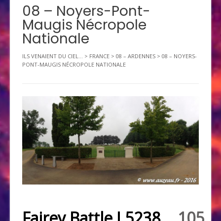
08 – Noyers-Pont-
Maugis Nécropole
Nationale
ILS VENAIENT DU CIEL...
>
FRANCE
>
08 – ARDENNES
>
08 – NOYERS-
PONT-MAUGIS NÉCROPOLE NATIONALE
Fairey Battle L5238
105