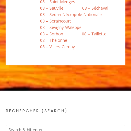
08 – Saint Menges
08 – Sauville
08 – Sécheval
08 – Sedan Nécropole Nationale
08 – Seraincourt
08 – Sévigny-Waleppe
08 – Sorbon
08 – Taillette
08 – Thelonne
08 – Villers-Cernay
RECHERCHER (SEARCH)