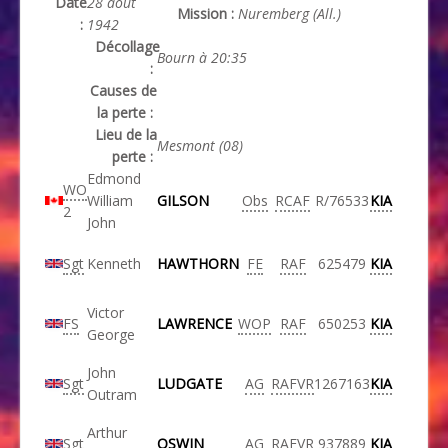
Date
28 août
Mission :
Nuremberg (All.)
:
1942
Décollage
Bourn à 20:35
:
Causes de
la perte :
Lieu de la
Mesmont (08)
perte :
Edmond
WO
William
GILSON
Obs
RCAF
R/76533
KIA
2
John
Sgt
Kenneth
HAWTHORN
FE
RAF
625479
KIA
Victor
FS
LAWRENCE
WOP
RAF
650253
KIA
George
John
Sgt
LUDGATE
AG
RAFVR
1267163
KIA
Outram
Arthur
Sgt
OSWIN
AG
RAFVR
937889
KIA