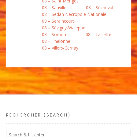
08 – Saint Menges
08 – Sauville
08 – Sécheval
08 – Sedan Nécropole Nationale
08 – Seraincourt
08 – Sévigny-Waleppe
08 – Sorbon
08 – Taillette
08 – Thelonne
08 – Villers-Cernay
RECHERCHER (SEARCH)