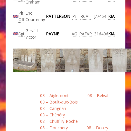
Graham
Plt
Eric
PATTERSON
Pil
RCAF
J/7464
KIA
Off
Courtenay
Gerald
Sgt
PAYNE
AG
RAFVR
1316406
KIA
Victor
08 – Aiglemont
08 – Belval
08 – Boult-aux-Bois
08 – Carignan
08 – Chéhéry
08 – Chuffilly-Roche
08 – Donchery
08 – Douzy