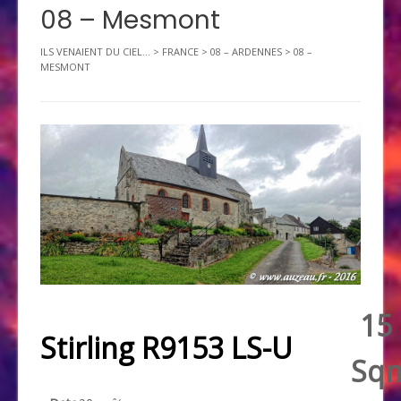
08 – Mesmont
ILS VENAIENT DU CIEL...
>
FRANCE
>
08 – ARDENNES
>
08 –
MESMONT
15
Stirling R9153 LS-U
Sq