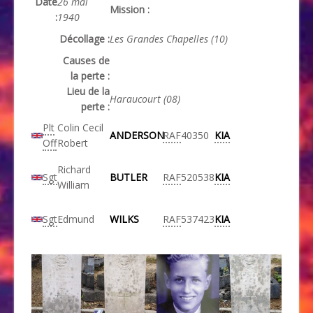
Date
26 mai
Mission :
:
1940
Décollage :
Les Grandes Chapelles (10)
Causes de
la perte :
Lieu de la
Haraucourt (08)
perte :
Plt
Colin Cecil
ANDERSON
RAF
40350
KIA
Off
Robert
Richard
Sgt
BUTLER
RAF
520538
KIA
William
Sgt
Edmund
WILKS
RAF
537423
KIA