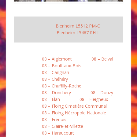
Blenheim L5512
PM
-O
Blenheim L5467 RH-L
08 – Aiglemont
08 – Belval
08 – Boult-aux-Bois
08 – Carignan
08 – Chéhéry
08 – Chuffilly-Roche
08 – Donchery
08 – Douzy
08 – Élan
08 – Fleigneux
08 – Floing Cimetière Communal
08 – Floing Nécropole Nationale
08 – Frénois
08 – Glaire-et-Villette
08 – Haraucourt