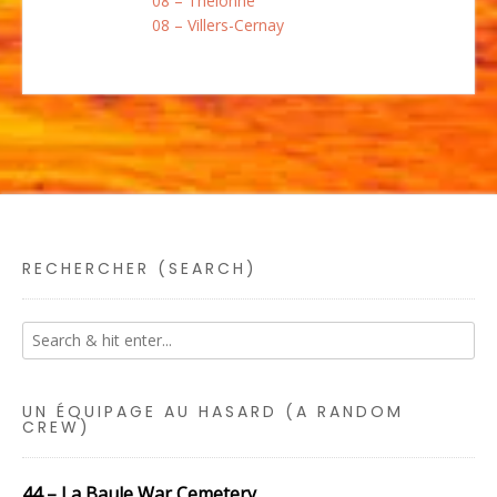
08 – Thelonne
08 – Villers-Cernay
RECHERCHER (SEARCH)
UN ÉQUIPAGE AU HASARD (A RANDOM
CREW)
44 – La Baule War Cemetery